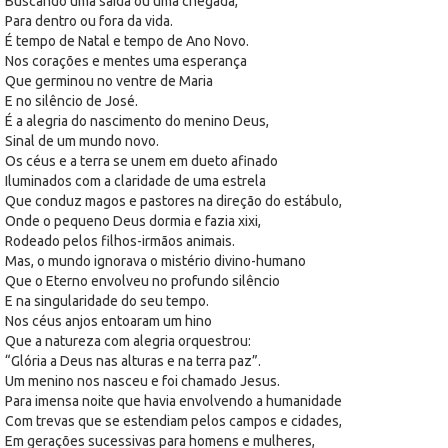
Buscando uma saída ou uma chegada,
Para dentro ou fora da vida.
É tempo de Natal e tempo de Ano Novo.
Nos corações e mentes uma esperança
Que germinou no ventre de Maria
E no silêncio de José.
É a alegria do nascimento do menino Deus,
Sinal de um mundo novo.
Os céus e a terra se unem em dueto afinado
Iluminados com a claridade de uma estrela
Que conduz magos e pastores na direção do estábulo,
Onde o pequeno Deus dormia e fazia xixi,
Rodeado pelos filhos-irmãos animais.
Mas, o mundo ignorava o mistério divino-humano
Que o Eterno envolveu no profundo silêncio
E na singularidade do seu tempo.
Nos céus anjos entoaram um hino
Que a natureza com alegria orquestrou:
“Glória a Deus nas alturas e na terra paz”.
Um menino nos nasceu e foi chamado Jesus.
Para imensa noite que havia envolvendo a humanidade
Com trevas que se estendiam pelos campos e cidades,
Em gerações sucessivas para homens e mulheres,