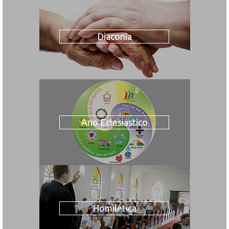
Diaconia
Ano Eclesiástico
Homilética