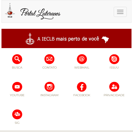
Toggle
naviga
BUSCA
CONTATO
WEBMAIL
ISSUU
YOUTUBE
INSTAGRAM
FACEBOOK
PRIVACIDADE
SIG