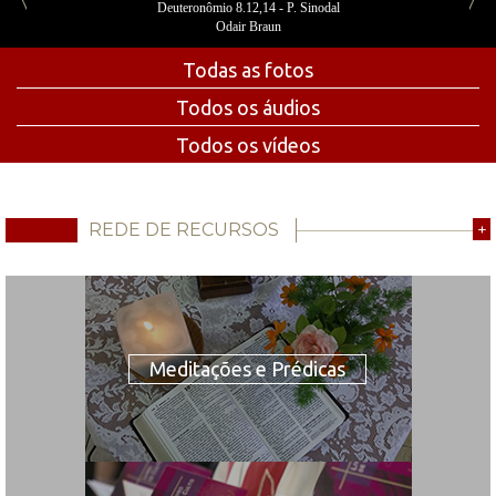
Deuteronômio 8.12,14 - P. Sinodal
Odair Braun
Todas as fotos
Todos os áudios
Todos os vídeos
REDE DE RECURSOS
+
Meditações e Prédicas