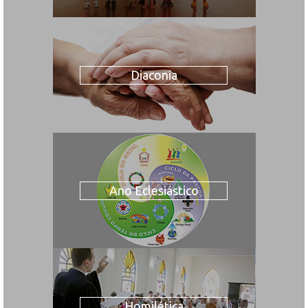
Diaconia
Ano Eclesiástico
Homilética