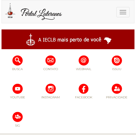
Toggle
naviga
BUSCA
CONTATO
WEBMAIL
ISSUU
YOUTUBE
INSTAGRAM
FACEBOOK
PRIVACIDADE
SIG