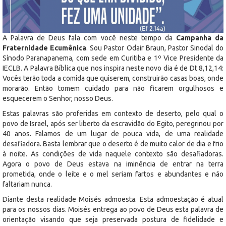
A Palavra de Deus fala com você neste tempo da
Campanha da
Fraternidade Ecumênica
. Sou Pastor Odair Braun, Pastor Sinodal do
Sínodo Paranapanema, com sede em Curitiba e 1º Vice Presidente da
IECLB. A Palavra Bíblica que nos inspira neste novo dia é de Dt 8,12,14:
Vocês terão toda a comida que quiserem, construirão casas boas, onde
morarão. Então tomem cuidado para não ficarem orgulhosos e
esquecerem o Senhor, nosso Deus.
Estas palavras são proferidas em contexto de deserto, pelo qual o
povo de Israel, após ser liberto da escravidão do Egito, peregrinou por
40 anos. Falamos de um lugar de pouca vida, de uma realidade
desafiadora. Basta lembrar que o deserto é de muito calor de dia e frio
à noite. As condições de vida naquele contexto são desafiadoras.
Agora o povo de Deus estava na iminência de entrar na terra
prometida, onde o leite e o mel seriam fartos e abundantes e não
faltariam nunca.
Diante desta realidade Moisés admoesta. Esta admoestação é atual
para os nossos dias. Moisés entrega ao povo de Deus esta palavra de
orientação visando que seja preservada postura de fidelidade e