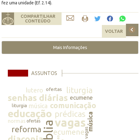
fez uma unidade (Ef. 2.14).
COMPARTILHAR
CONTEÚDO
VOLTAR
Mais Informações
ASSUNTOS
liturgia
lutero
ofertas
senhas diárias
ecumene
comunicação
música
liturgia
educação
prédicas
música
vagas
normas
ofertas
bíblia
reforma
vagas
ecumene
diaconia