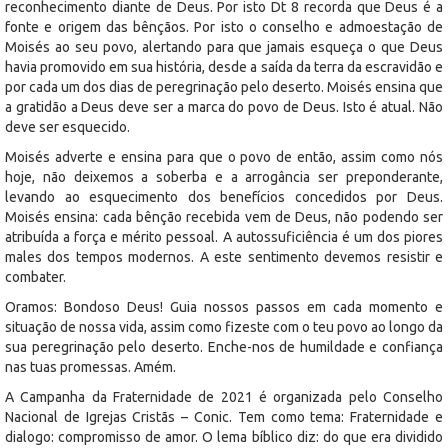
reconhecimento diante de Deus. Por isto Dt 8 recorda que Deus é a
fonte e origem das bênçãos. Por isto o conselho e admoestação de
Moisés ao seu povo, alertando para que jamais esqueça o que Deus
havia promovido em sua história, desde a saída da terra da escravidão e
por cada um dos dias de peregrinação pelo deserto. Moisés ensina que
a gratidão a Deus deve ser a marca do povo de Deus. Isto é atual. Não
deve ser esquecido.
Moisés adverte e ensina para que o povo de então, assim como nós
hoje, não deixemos a soberba e a arrogância ser preponderante,
levando ao esquecimento dos benefícios concedidos por Deus.
Moisés ensina: cada bênção recebida vem de Deus, não podendo ser
atribuída a força e mérito pessoal. A autossuficiência é um dos piores
males dos tempos modernos. A este sentimento devemos resistir e
combater.
Oramos: Bondoso Deus! Guia nossos passos em cada momento e
situação de nossa vida, assim como fizeste com o teu povo ao longo da
sua peregrinação pelo deserto. Enche-nos de humildade e confiança
nas tuas promessas. Amém.
A Campanha da Fraternidade de 2021 é organizada pelo Conselho
Nacional de Igrejas Cristãs – Conic. Tem como tema: Fraternidade e
dialogo: compromisso de amor. O lema bíblico diz: do que era dividido