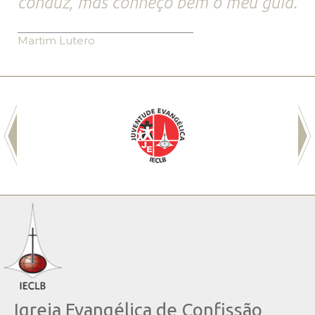
conduz, mas conheço bem o meu guia.
Martim Lutero
Igreja Evangélica de Confissão