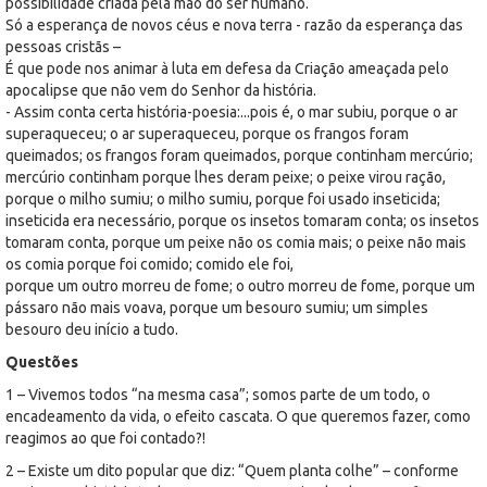
possibilidade criada pela mão do ser humano.
Só a esperança de novos céus e nova terra - razão da esperança das
pessoas cristãs –
É que pode nos animar à luta em defesa da Criação ameaçada pelo
apocalipse que não vem do Senhor da história.
- Assim conta certa história-poesia:...pois é, o mar subiu, porque o ar
superaqueceu; o ar superaqueceu, porque os frangos foram
queimados; os frangos foram queimados, porque continham mercúrio;
mercúrio continham porque lhes deram peixe; o peixe virou ração,
porque o milho sumiu; o milho sumiu, porque foi usado inseticida;
inseticida era necessário, porque os insetos tomaram conta; os insetos
tomaram conta, porque um peixe não os comia mais; o peixe não mais
os comia porque foi comido; comido ele foi,
porque um outro morreu de fome; o outro morreu de fome, porque um
pássaro não mais voava, porque um besouro sumiu; um simples
besouro deu início a tudo.
Questões
1 – Vivemos todos “na mesma casa”; somos parte de um todo, o
encadeamento da vida, o efeito cascata. O que queremos fazer, como
reagimos ao que foi contado?!
2 – Existe um dito popular que diz: “Quem planta colhe” – conforme