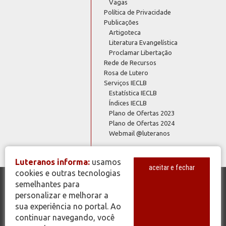
Vagas
Política de Privacidade
Publicações
Artigoteca
Literatura Evangelística
Proclamar Libertação
Rede de Recursos
Rosa de Lutero
Serviços IECLB
Estatística IECLB
Índices IECLB
Plano de Ofertas 2023
Plano de Ofertas 2024
Webmail @luteranos
Luteranos informa:
usamos
aceitar e fechar
cookies e outras tecnologias
semelhantes para
© Copyright 2026 - Todos os Direitos Reservados - IECLB - Igreja
personalizar e melhorar a
Evangélica de Confissão Luterana no Brasil - Portal Luteranos -
sua experiência no portal. Ao
www.luteranos.com.br
continuar navegando, você