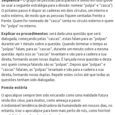
Sequencia
– O grupo de pessoas participantes é divido em dois (pode
se usar a seguinte estratégia para a divisão: nomear “polpa” e “casca”).
O próximo passo é dispor as cadeiras em dois círculos, um interno e
outro externo, de modo que as pessoas fiquem sentadas frente a
frente. Quem for nomeado de “casca” senta no círculo externo e quem
for “polpa” no interno.
Explicar os procedimentos
: será dada uma questão que será
dialogada, começando pelas “cascas”, estas falam para as “polpas”
durante um 1 minuto sobre a questão. Quando terminar o tempo as
“polpas” falam, para as “cascas”, durante um minuto sobre a mesma
questão. Após isso as “cascas” levantam e vão para a cadeira a sua
direita, formando assim novas duplas. É lançada nova questão e desta
vez quem começa falando são as “polpas”. Depois que “polpas” e
“cascas” falaram, as “polpas” levantam e vão para a cadeira a sua
direita, formando novas duplas. Repetir estes ciclos até que todas as
questões tenham sido dialogadas.
Poesia-estória
O apocalipse sempre tem sido encarado como uma realidade futura
vinda dos céus, para muitos, como ameaça e pavor.
A indomável tendência destruidora da humanidade em nossos dias, no
entanto, traz o apocalipse para bem mais perto de nós, como horrível