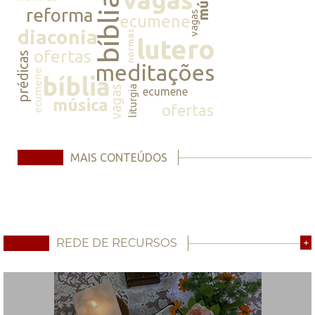
bíblia
reforma
vagas
ecumene
diaconia
normas
lutero
ofertas
prédicas
meditações
ecumene
bíblia
vagas
liturgia
ecumene
música
ofertas
MAIS CONTEÚDOS
REDE DE RECURSOS
+