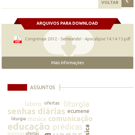
VOLTAR
ARQUIVOS PARA DOWNLOAD
Congrenaje 2012 - Semeando! - Apocalipse 14.14-15.pdf
Mais Informações
ASSUNTOS
liturgia
lutero
ofertas
senhas diárias
ecumene
comunicação
música
liturgia
educação
prédicas
música
vagas
normas
ofertas