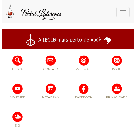
Toggle
naviga
BUSCA
CONTATO
WEBMAIL
ISSUU
YOUTUBE
INSTAGRAM
FACEBOOK
PRIVACIDADE
SIG