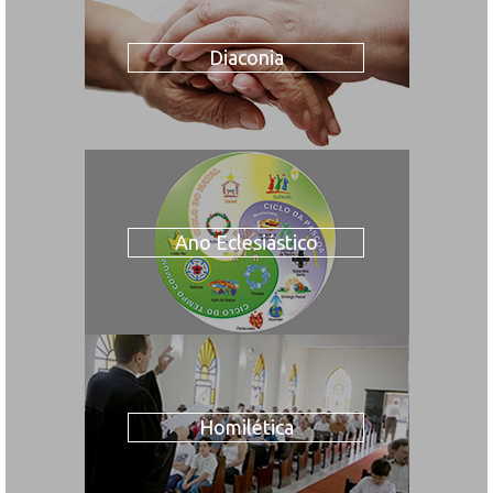
Diaconia
Ano Eclesiástico
Homilética