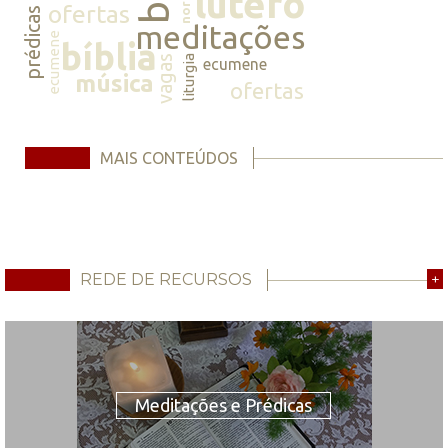
lutero
ofertas
prédicas
meditações
ecumene
bíblia
vagas
liturgia
ecumene
música
ofertas
MAIS CONTEÚDOS
REDE DE RECURSOS
+
Meditações e Prédicas