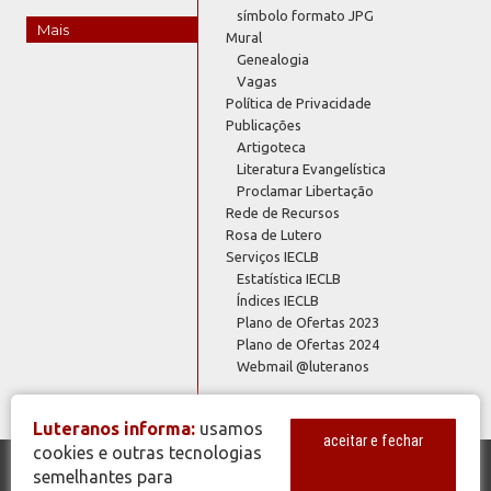
símbolo formato JPG
Mais
Mural
Genealogia
Vagas
Política de Privacidade
Publicações
Artigoteca
Literatura Evangelística
Proclamar Libertação
Rede de Recursos
Rosa de Lutero
Serviços IECLB
Estatística IECLB
Índices IECLB
Plano de Ofertas 2023
Plano de Ofertas 2024
Webmail @luteranos
Luteranos informa:
usamos
aceitar e fechar
cookies e outras tecnologias
semelhantes para
© Copyright 2026 - Todos os Direitos Reservados - IECLB - Igreja