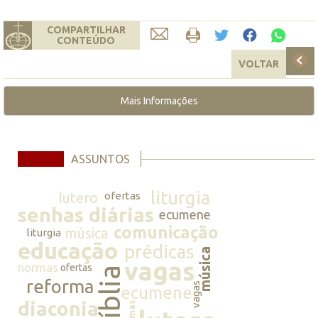
COMPARTILHAR
CONTEÚDO
VOLTAR
Mais Informações
ASSUNTOS
liturgia
lutero
ofertas
senhas diárias
ecumene
comunicação
música
liturgia
educação
prédicas
música
vagas
normas
ofertas
bíblia
reforma
vagas
ecumene
diaconia
normas