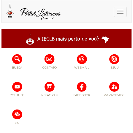
Toggle
naviga
BUSCA
CONTATO
WEBMAIL
ISSUU
YOUTUBE
INSTAGRAM
FACEBOOK
PRIVACIDADE
SIG