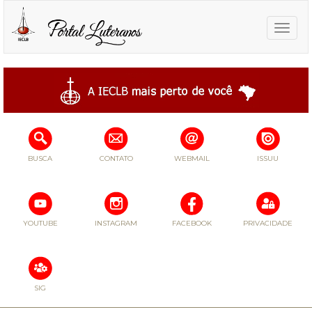
Toggle
naviga
BUSCA
CONTATO
WEBMAIL
ISSUU
YOUTUBE
INSTAGRAM
FACEBOOK
PRIVACIDADE
SIG