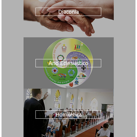
Diaconia
Ano Eclesiástico
Homilética