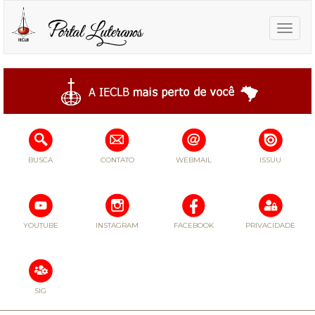
Toggle
naviga
BUSCA
CONTATO
WEBMAIL
ISSUU
YOUTUBE
INSTAGRAM
FACEBOOK
PRIVACIDADE
SIG