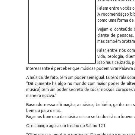
Falem entre vocês co
A recomendação bíb
como uma forma de 
Vejam o conteúdo 
diante de pessoas,
mas também brotam d
Falar entre nós com
vida, teologia, di
isso musicalizado, p
Interessante é perceber que músicas podem virar Palavra 
A música, de fato, tem um poder sem igual. Lutero fala so
“Dificilmente há algo no mundo com maior poder de altera
música] tem um poder secreto de tocar nossos corações de
maneira nociva.”
Baseado nessa afirmação, a música, também, ganha um sen
bem ou para o mal.
Façamos bom uso da música e isso se traduzirá em louvor 
Ore comigo agora um trecho do Salmo 121:
“Olho para os montes e pergunto: De onde virá o meu soc