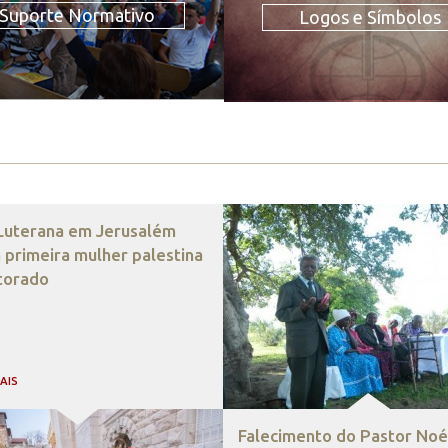
Suporte Normativo
Logos e Símbolos
 Luterana em Jerusalém
 primeira mulher palestina
torado
MAIS
Falecimento do Pastor Noé