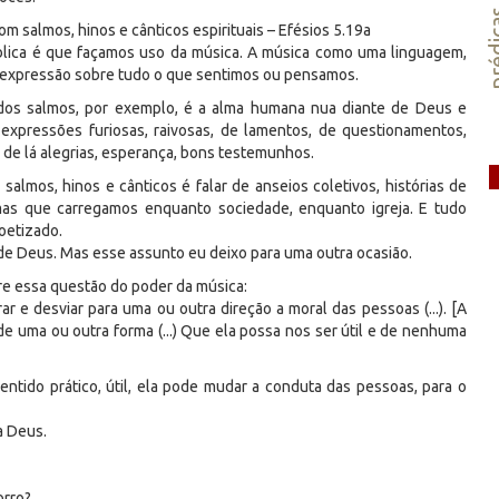
préd
m salmos, hinos e cânticos espirituais – Efésios 5.19a
lica é que façamos uso da música. A música como uma linguagem,
expressão sobre tudo o que sentimos ou pensamos.
dos salmos, por exemplo, é a alma humana nua diante de Deus e
 expressões furiosas, raivosas, de lamentos, de questionamentos,
e lá alegrias, esperança, bons testemunhos.
 salmos, hinos e cânticos é falar de anseios coletivos, histórias de
lemas que carregamos enquanto sociedade, enquanto igreja. E tudo
oetizado.
de Deus. Mas esse assunto eu deixo para uma outra ocasião.
bre essa questão do poder da música:
r e desviar para uma ou outra direção a moral das pessoas (...). [A
 uma ou outra forma (...) Que ela possa nos ser útil e de nenhuma
tido prático, útil, ela pode mudar a conduta das pessoas, para o
a Deus.
orro?