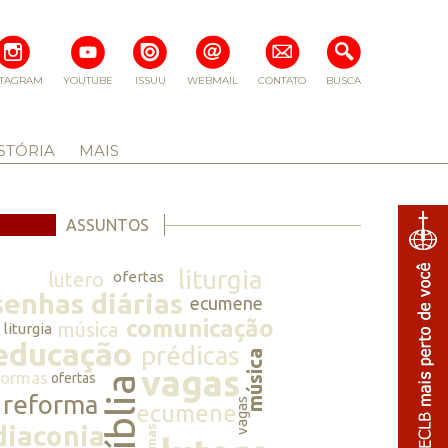
STAGRAM
YOUTUBE
ISSUU
WEBMAIL
CONTATO
BUSCA
STÓRIA
MAIS
ASSUNTOS
liturgia
lutero
ofertas
senhas diárias
ecumene
comunicação
música
liturgia
educação
prédicas
música
vagas
normas
ofertas
bíblia
reforma
vagas
ecumene
diaconia