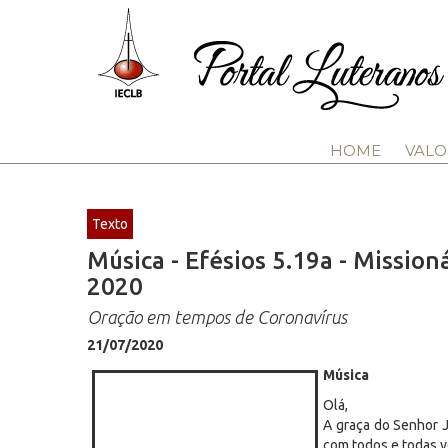
HOME
VALO
Texto
Música - Efésios 5.19a - Missioná
2020
Oração em tempos de Coronavírus
21/07/2020
Música
Olá,
A graça do Senhor J
com todos e todas v