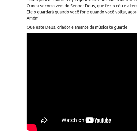
O meu socorro vem do Senhor Deus, que fez o céu e a terr
Ele o guardará quando você for e quando você voltar, agor
Amém!
Que este Deus, criador e amante da música te guarde.