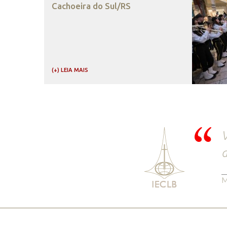
Cachoeira do Sul/RS
(+) LEIA MAIS
V
d
M