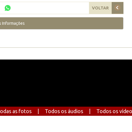
VOLTAR
s Informações
odas as fotos
|
Todos os áudios
|
Todos os víde