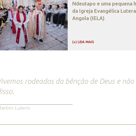
Ndeutapo e uma pequena hi
da Igreja Evangélica Luter
Angola (IELA)
(+) LEIA MAIS
ivemos rodeados da bênção de Deus e não
isso.
artim Lutero