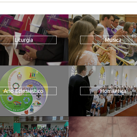
Liturgia
Música
Ano Eclesiástico
Homilética