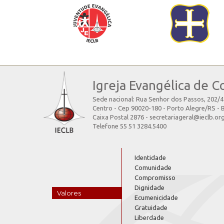
Igreja Evangélica de C
Sede nacional: Rua Senhor dos Passos, 202/
Centro - Cep 90020-180 - Porto Alegre/RS - B
Caixa Postal 2876 - secretariageral@ieclb.or
Telefone 55 51 3284.5400
Identidade
Comunidade
Compromisso
Dignidade
Valores
Ecumenicidade
Gratuidade
Liberdade