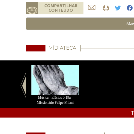
COMPARTILHAR
CONTEÚDO
Mai
MÍDIATECA
Música - Efésios 5.19a -
Missionário Felipe Milani
T