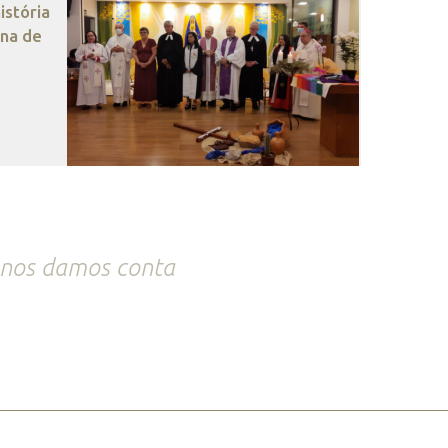
stória
ana de
 nos damos conta