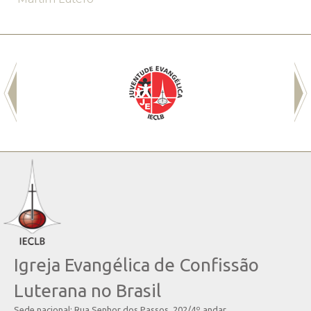
Igreja Evangélica de Confissão
Luterana no Brasil
Sede nacional: Rua Senhor dos Passos, 202/4º andar