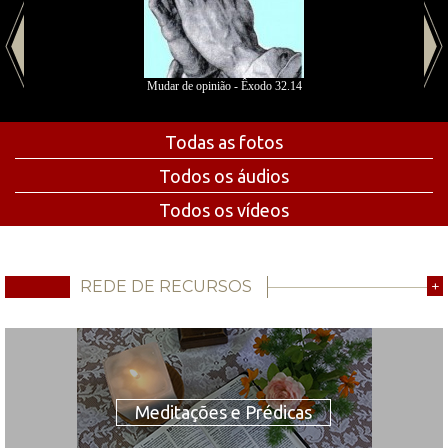
Mudar de opinião - Êxodo 32.14
Todas as fotos
Todos os áudios
Todos os vídeos
REDE DE RECURSOS
+
Meditações e Prédicas