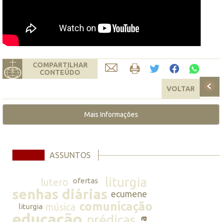
COMPARTILHAR
CONTEÚDO
VOLTAR
Mais Informações
ASSUNTOS
liturgia
lutero
ofertas
senhas diárias
ecumene
comunicação
música
liturgia
educação
prédicas