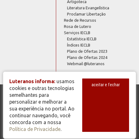
Artigoteca
Literatura Evangelística
Proclamar Libertação
Rede de Recursos
Rosa de Lutero
Serviços IECLB
Estatística IECLB
Índices IECLB
Plano de Ofertas 2023
Plano de Ofertas 2024
Webmail @luteranos
Luteranos informa:
usamos
aceitar e fechar
cookies e outras tecnologias
semelhantes para
© Copyright 2026 - Todos os Direitos Reservados - IECLB - Igreja
personalizar e melhorar a
Evangélica de Confissão Luterana no Brasil - Portal Luteranos -
sua experiência no portal. Ao
www.luteranos.com.br
continuar navegando, você
concorda com a nossa
Política de Privacidade
.