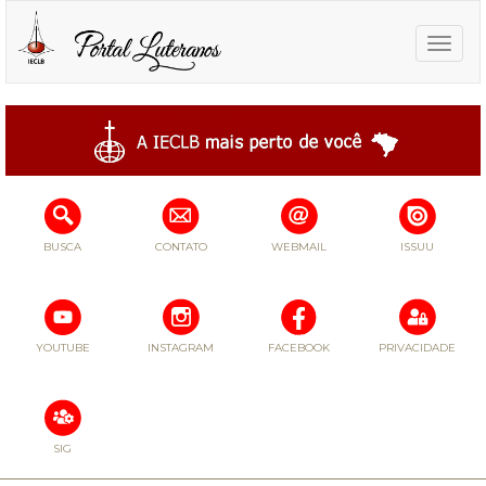
Toggle
naviga
BUSCA
CONTATO
WEBMAIL
ISSUU
YOUTUBE
INSTAGRAM
FACEBOOK
PRIVACIDADE
SIG