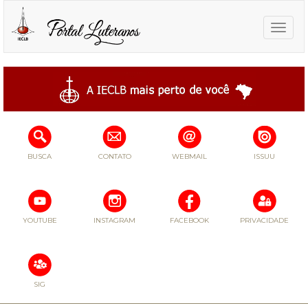
Toggle
naviga
BUSCA
CONTATO
WEBMAIL
ISSUU
YOUTUBE
INSTAGRAM
FACEBOOK
PRIVACIDADE
SIG