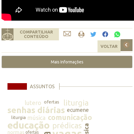
COMPARTILHAR
CONTEÚDO
VOLTAR
Mais Informações
ASSUNTOS
liturgia
lutero
ofertas
senhas diárias
ecumene
comunicação
música
liturgia
educação
prédicas
música
vagas
normas
ofertas