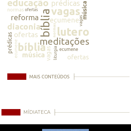
educação
prédicas
música
vagas
normas
ofertas
bíblia
reforma
vagas
ecumene
diaconia
normas
lutero
ofertas
prédicas
meditações
ecumene
bíblia
vagas
liturgia
ecumene
música
ofertas
MAIS CONTEÚDOS
MÍDIATECA