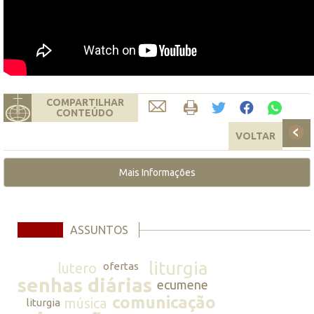
COMPARTILHAR
CONTEÚDO
VOLTAR
Mais Informações
ASSUNTOS
liturgia
lutero
ofertas
senhas diárias
ecumene
comunicação
música
liturgia