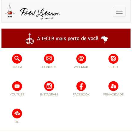
Toggle
naviga
BUSCA
CONTATO
WEBMAIL
ISSUU
YOUTUBE
INSTAGRAM
FACEBOOK
PRIVACIDADE
SIG