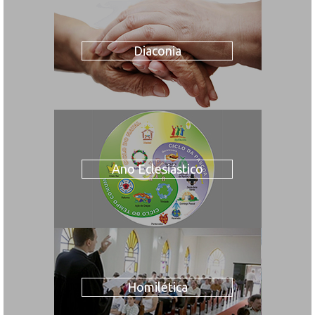
Diaconia
Ano Eclesiástico
Homilética