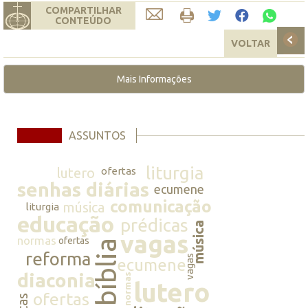
COMPARTILHAR
CONTEÚDO
VOLTAR
Mais Informações
ASSUNTOS
liturgia
lutero
ofertas
senhas diárias
ecumene
comunicação
música
liturgia
educação
prédicas
música
vagas
normas
ofertas
bíblia
reforma
vagas
ecumene
diaconia
normas
lutero
ofertas