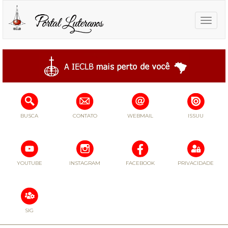
Toggle
naviga
BUSCA
CONTATO
WEBMAIL
ISSUU
YOUTUBE
INSTAGRAM
FACEBOOK
PRIVACIDADE
SIG