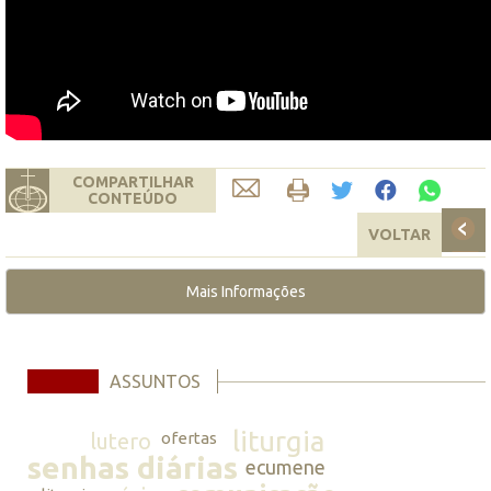
COMPARTILHAR
CONTEÚDO
VOLTAR
Mais Informações
ASSUNTOS
liturgia
lutero
ofertas
senhas diárias
ecumene