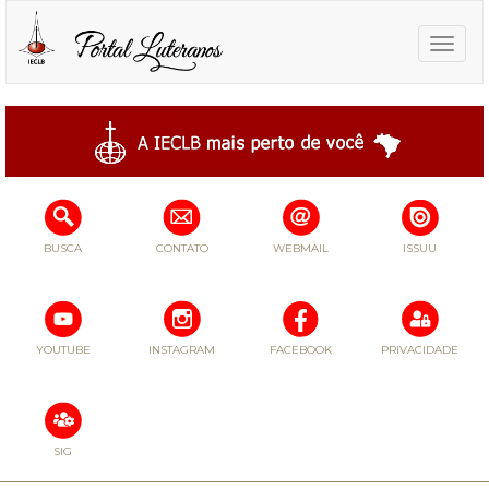
Toggle
naviga
BUSCA
CONTATO
WEBMAIL
ISSUU
YOUTUBE
INSTAGRAM
FACEBOOK
PRIVACIDADE
SIG