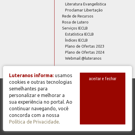
Literatura Evangelística
Proclamar Libertação
Rede de Recursos
Rosa de Lutero
Serviços IECLB
Estatística IECLB
Índices IECLB
Plano de Ofertas 2023
Plano de Ofertas 2024
Webmail @luteranos
Luteranos informa:
usamos
aceitar e fechar
cookies e outras tecnologias
semelhantes para
© Copyright 2026 - Todos os Direitos Reservados - IECLB - Igreja
personalizar e melhorar a
Evangélica de Confissão Luterana no Brasil - Portal Luteranos -
sua experiência no portal. Ao
www.luteranos.com.br
continuar navegando, você
concorda com a nossa
Política de Privacidade
.