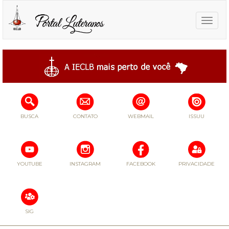
Toggle
naviga
BUSCA
CONTATO
WEBMAIL
ISSUU
YOUTUBE
INSTAGRAM
FACEBOOK
PRIVACIDADE
SIG