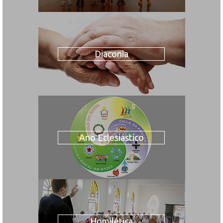
Diaconia
Ano Eclesiástico
Homilética