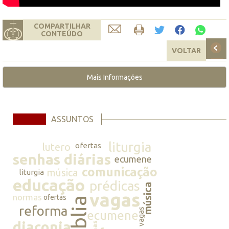
COMPARTILHAR
CONTEÚDO
VOLTAR
Mais Informações
ASSUNTOS
liturgia
lutero
ofertas
senhas diárias
ecumene
comunicação
música
liturgia
educação
prédicas
música
vagas
normas
ofertas
bíblia
reforma
vagas
ecumene
diaconia