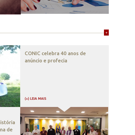
+
CONIC celebra 40 anos de
anúncio e profecia
(+) LEIA MAIS
stória
ana de