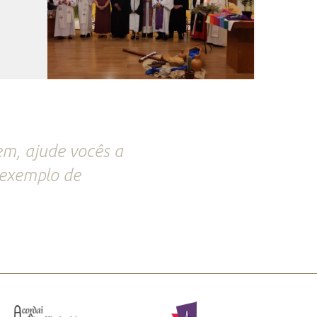
m, ajude vocês a
 exemplo de