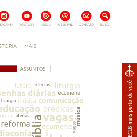
STAGRAM
YOUTUBE
ISSUU
WEBMAIL
CONTATO
BUSCA
STÓRIA
MAIS
ASSUNTOS
liturgia
lutero
ofertas
senhas diárias
ecumene
comunicação
música
liturgia
educação
prédicas
música
vagas
normas
ofertas
bíblia
reforma
vagas
ecumene
diaconia