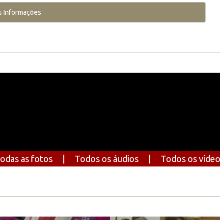
s Informações
odas as fotos
|
Todos os áudios
|
Todos os víde