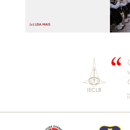
(+) LEIA MAIS
Q
v
C
R