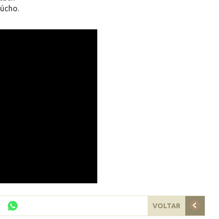
úcho.
VOLTAR