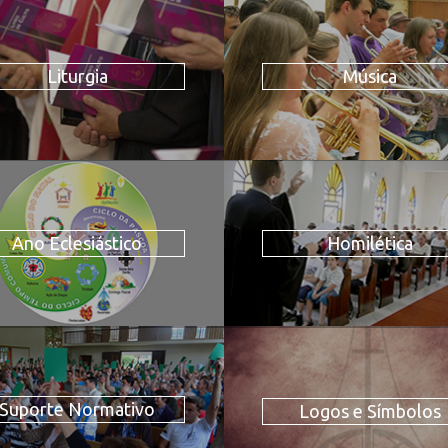
Liturgia
Música
Ano Eclesiástico
Homilética
Suporte Normativo
Logos e Símbolos