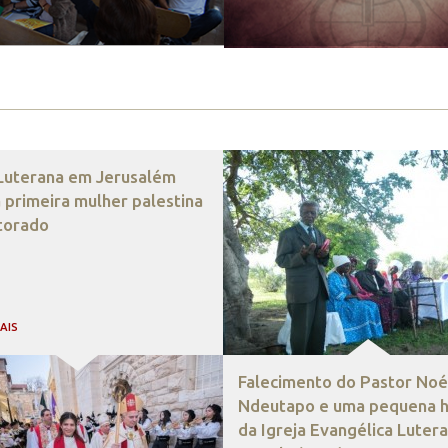
 Luterana em Jerusalém
 primeira mulher palestina
torado
MAIS
Falecimento do Pastor Noé
Ndeutapo e uma pequena hi
da Igreja Evangélica Luter