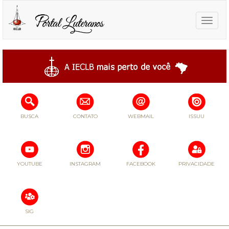
Toggle
naviga
BUSCA
CONTATO
WEBMAIL
ISSUU
YOUTUBE
INSTAGRAM
FACEBOOK
PRIVACIDADE
SIG