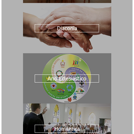
Diaconia
Ano Eclesiástico
Homilética