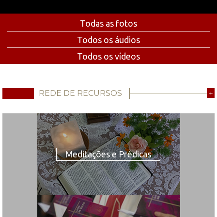
Todas as fotos
Todos os áudios
Todos os vídeos
REDE DE RECURSOS
+
Meditações e Prédicas