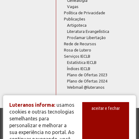
Genealogia
Vagas
Política de Privacidade
Publicações
Artigoteca
Literatura Evangelística
Proclamar Libertação
Rede de Recursos
Rosa de Lutero
Serviços IECLB
Estatística IECLB
Índices IECLB
Plano de Ofertas 2023
Plano de Ofertas 2024
Webmail @luteranos
Luteranos informa:
usamos
aceitar e fechar
cookies e outras tecnologias
semelhantes para
© Copyright 2026 - Todos os Direitos Reservados - IECLB - Igreja
personalizar e melhorar a
Evangélica de Confissão Luterana no Brasil - Portal Luteranos -
sua experiência no portal. Ao
www.luteranos.com.br