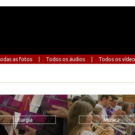
odas as fotos
|
Todos os áudios
|
Todos os víde
Liturgia
Música