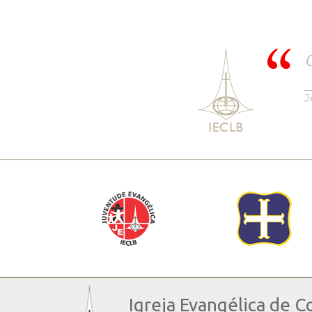
O
J
Igreja Evangélica de C