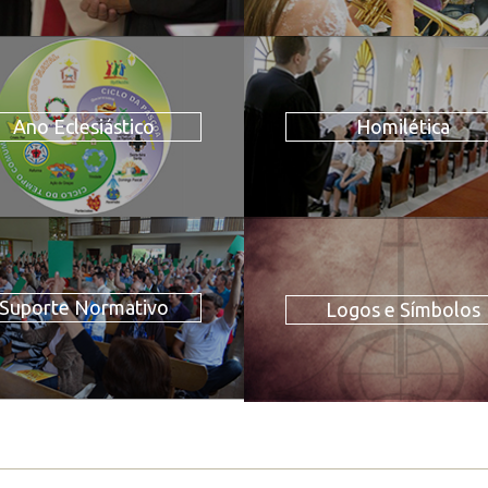
Ano Eclesiástico
Homilética
Suporte Normativo
Logos e Símbolos