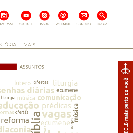
STAGRAM
YOUTUBE
ISSUU
WEBMAIL
CONTATO
BUSCA
STÓRIA
MAIS
ASSUNTOS
liturgia
lutero
ofertas
senhas diárias
ecumene
comunicação
música
liturgia
educação
prédicas
música
vagas
normas
ofertas
bíblia
reforma
vagas
ecumene
diaconia