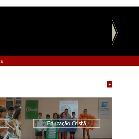
os
+
Educação Cristã