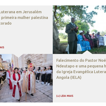
 Luterana em Jerusalém
 primeira mulher palestina
torado
MAIS
Falecimento do Pastor Noé
Ndeutapo e uma pequena hi
da Igreja Evangélica Luter
Angola (IELA)
(+) LEIA MAIS