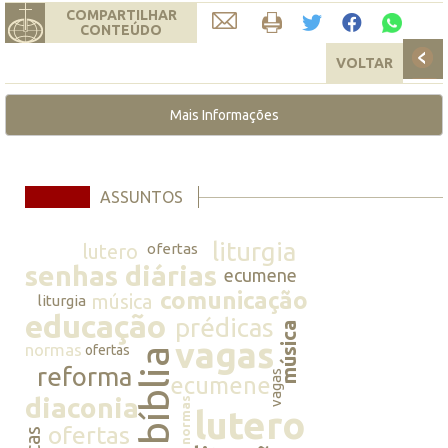
COMPARTILHAR
CONTEÚDO
VOLTAR
Mais Informações
ASSUNTOS
liturgia
lutero
ofertas
senhas diárias
ecumene
comunicação
música
liturgia
educação
prédicas
música
vagas
normas
ofertas
bíblia
reforma
vagas
ecumene
diaconia
normas
lutero
ofertas