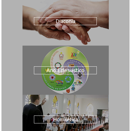
Diaconia
Ano Eclesiástico
Homilética