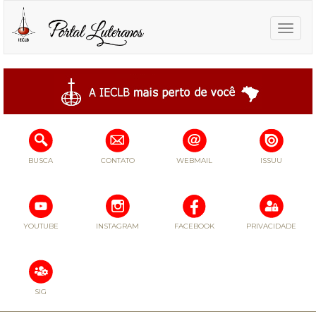
Toggle
naviga
BUSCA
CONTATO
WEBMAIL
ISSUU
YOUTUBE
INSTAGRAM
FACEBOOK
PRIVACIDADE
SIG