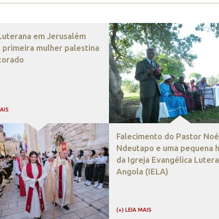
 Luterana em Jerusalém
 primeira mulher palestina
torado
MAIS
Falecimento do Pastor Noé
Ndeutapo e uma pequena hi
da Igreja Evangélica Luter
Angola (IELA)
(+) LEIA MAIS