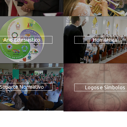
Ano Eclesiástico
Homilética
Suporte Normativo
Logos e Símbolos