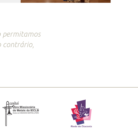
ão permitamos
 contrário,