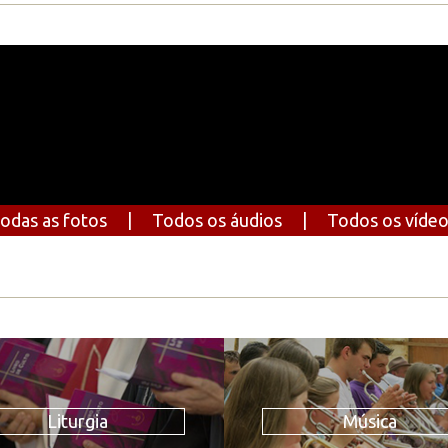
odas as fotos
|
Todos os áudios
|
Todos os víde
Liturgia
Música