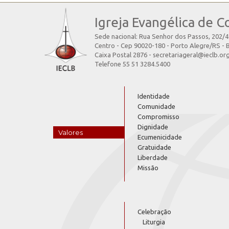
Igreja Evangélica de C
Sede nacional: Rua Senhor dos Passos, 202/
Centro - Cep 90020-180 - Porto Alegre/RS - B
Caixa Postal 2876 - secretariageral@ieclb.or
Telefone 55 51 3284.5400
Identidade
Comunidade
Compromisso
Dignidade
Valores
Ecumenicidade
Gratuidade
Liberdade
Missão
Celebração
Liturgia