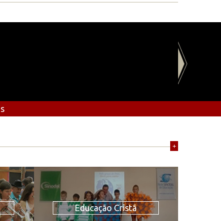
os
+
Educação Cristã