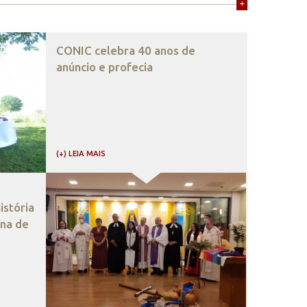
+
CONIC celebra 40 anos de
anúncio e profecia
(+) LEIA MAIS
stória
ana de