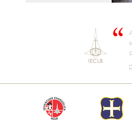
A
v
M