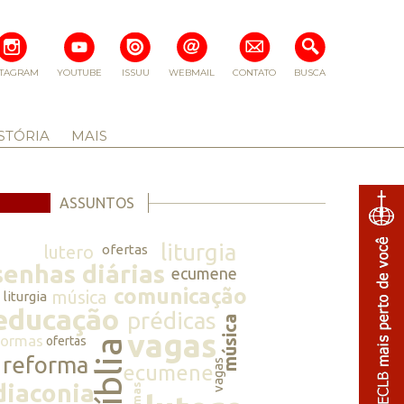
STAGRAM
YOUTUBE
ISSUU
WEBMAIL
CONTATO
BUSCA
STÓRIA
MAIS
ASSUNTOS
liturgia
lutero
ofertas
senhas diárias
ecumene
comunicação
música
liturgia
educação
prédicas
música
vagas
normas
ofertas
bíblia
reforma
vagas
ecumene
diaconia