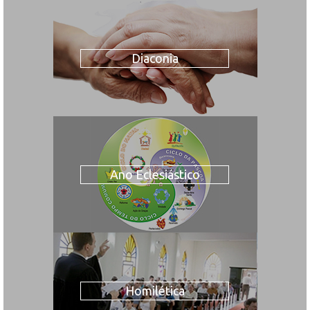
Diaconia
Ano Eclesiástico
Homilética