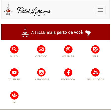
Toggle
naviga
BUSCA
CONTATO
WEBMAIL
ISSUU
YOUTUBE
INSTAGRAM
FACEBOOK
PRIVACIDADE
SIG