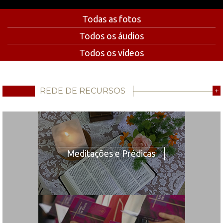
Todas as fotos
Todos os áudios
Todos os vídeos
REDE DE RECURSOS
+
Meditações e Prédicas