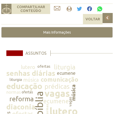
COMPARTILHAR
CONTEÚDO
VOLTAR
Mais Informações
ASSUNTOS
liturgia
lutero
ofertas
senhas diárias
ecumene
comunicação
música
liturgia
educação
prédicas
música
vagas
normas
ofertas
bíblia
reforma
vagas
ecumene
diaconia
normas
lutero
ofertas