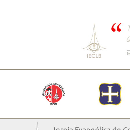
T
g
M
Igreja Evangélica de C