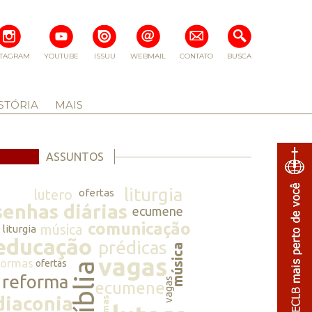
STAGRAM
YOUTUBE
ISSUU
WEBMAIL
CONTATO
BUSCA
STÓRIA
MAIS
ASSUNTOS
liturgia
lutero
ofertas
senhas diárias
ecumene
comunicação
música
liturgia
educação
prédicas
música
vagas
normas
ofertas
bíblia
reforma
vagas
ecumene
diaconia