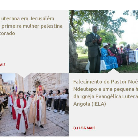
 Luterana em Jerusalém
 primeira mulher palestina
torado
MAIS
Falecimento do Pastor Noé
Ndeutapo e uma pequena hi
da Igreja Evangélica Luter
Angola (IELA)
(+) LEIA MAIS