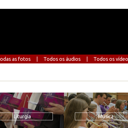
odas as fotos
|
Todos os áudios
|
Todos os víde
Liturgia
Música