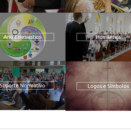
Ano Eclesiástico
Homilética
Suporte Normativo
Logos e Símbolos