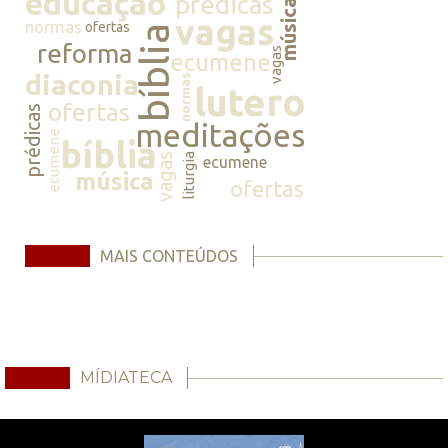
educação
prédicas
música
vagas
normas
ofertas
bíblia
reforma
vagas
ecumene
diaconia
normas
lutero
ofertas
prédicas
meditações
ecumene
bíblia
vagas
liturgia
ecumene
música
ofertas
MAIS CONTEÚDOS
MÍDIATECA