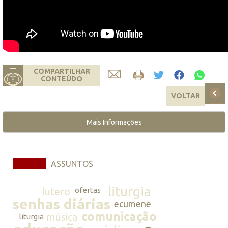
COMPARTILHAR
CONTEÚDO
VOLTAR
Mais Informações
ASSUNTOS
liturgia
lutero
ofertas
senhas diárias
ecumene
comunicação
música
liturgia