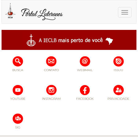
Toggle
naviga
BUSCA
CONTATO
WEBMAIL
ISSUU
YOUTUBE
INSTAGRAM
FACEBOOK
PRIVACIDADE
SIG