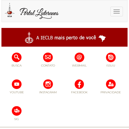
Toggle
naviga
BUSCA
CONTATO
WEBMAIL
ISSUU
YOUTUBE
INSTAGRAM
FACEBOOK
PRIVACIDADE
SIG