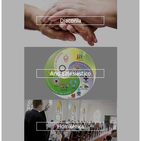
Diaconia
Ano Eclesiástico
Homilética