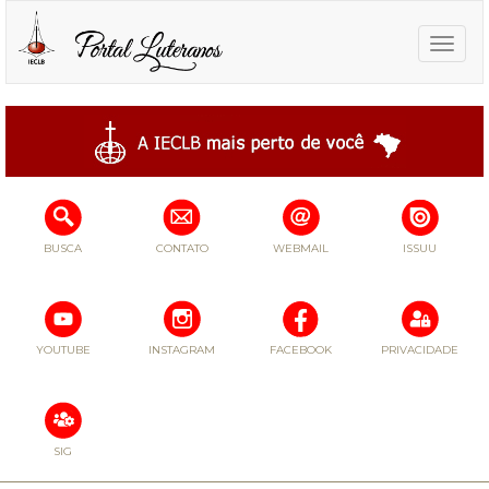
Toggle
naviga
BUSCA
CONTATO
WEBMAIL
ISSUU
YOUTUBE
INSTAGRAM
FACEBOOK
PRIVACIDADE
SIG