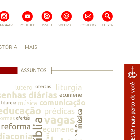
STAGRAM
YOUTUBE
ISSUU
WEBMAIL
CONTATO
BUSCA
STÓRIA
MAIS
ASSUNTOS
liturgia
lutero
ofertas
senhas diárias
ecumene
comunicação
música
liturgia
educação
prédicas
música
vagas
normas
ofertas
bíblia
reforma
vagas
ecumene
diaconia