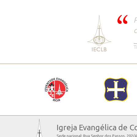
P
c
T
Igreja Evangélica de C
Sede nacional: Rua Senhor dos Passos, 202/