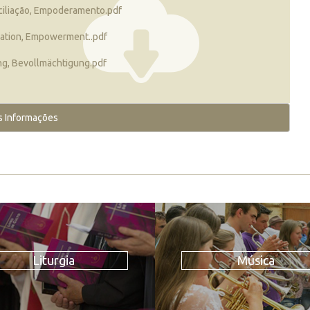
ciliação, Empoderamento.pdf
liation, Empowerment..pdf
ng, Bevollmächtigung.pdf
s Informações
Liturgia
Música