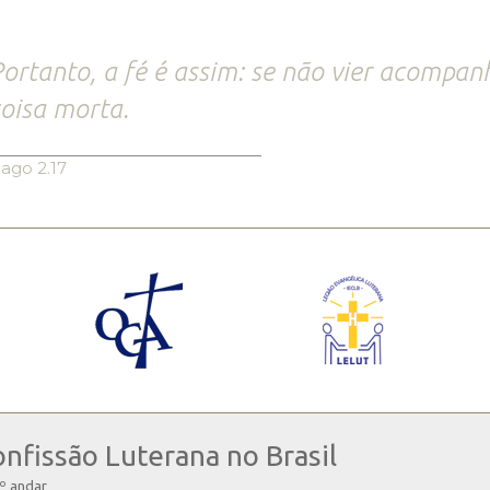
ortanto, a fé é assim: se não vier acompan
oisa morta.
iago 2.17
onfissão Luterana no Brasil
4º andar