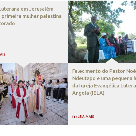
 Luterana em Jerusalém
 primeira mulher palestina
torado
MAIS
Falecimento do Pastor Noé
Ndeutapo e uma pequena hi
da Igreja Evangélica Luter
Angola (IELA)
(+) LEIA MAIS