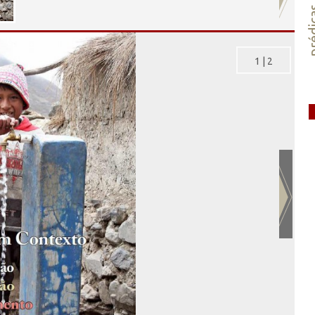
préd
1
|
2