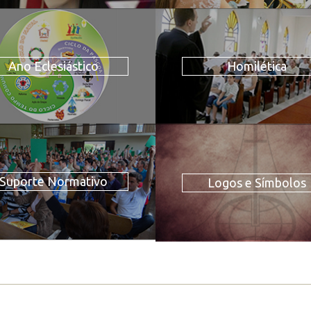
Ano Eclesiástico
Homilética
Suporte Normativo
Logos e Símbolos