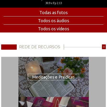
30.9 e Fp 2.13
Todas as fotos
Todos os áudios
Todos os vídeos
REDE DE RECURSOS
+
Meditações e Prédicas