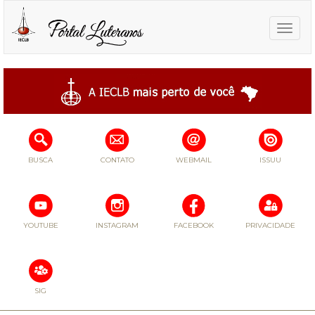
Toggle
naviga
BUSCA
CONTATO
WEBMAIL
ISSUU
YOUTUBE
INSTAGRAM
FACEBOOK
PRIVACIDADE
SIG