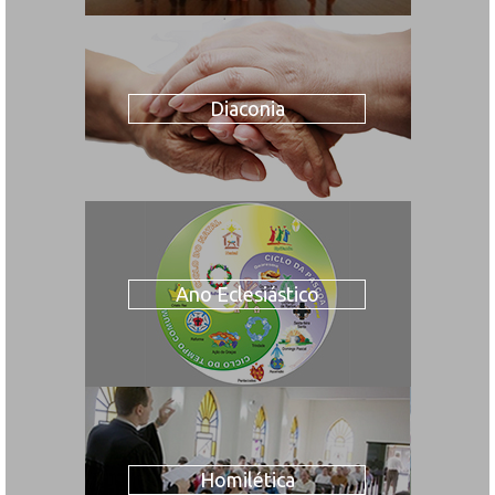
Diaconia
Ano Eclesiástico
Homilética