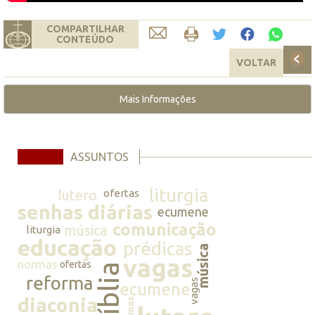
COMPARTILHAR
CONTEÚDO
VOLTAR
Mais Informações
ASSUNTOS
liturgia
lutero
ofertas
senhas diárias
ecumene
comunicação
música
liturgia
educação
prédicas
música
vagas
normas
ofertas
bíblia
reforma
vagas
ecumene
diaconia
normas