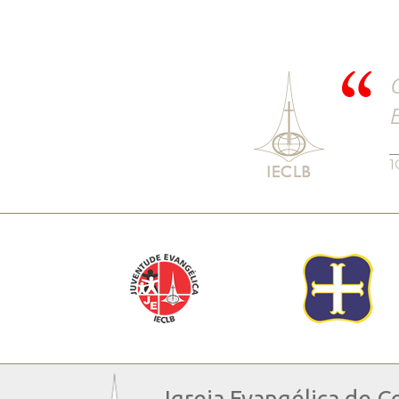
C
E
1
Igreja Evangélica de C