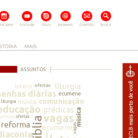
STAGRAM
YOUTUBE
ISSUU
WEBMAIL
CONTATO
BUSCA
STÓRIA
MAIS
ASSUNTOS
liturgia
lutero
ofertas
senhas diárias
ecumene
comunicação
música
liturgia
educação
prédicas
música
vagas
normas
ofertas
bíblia
reforma
vagas
ecumene
diaconia