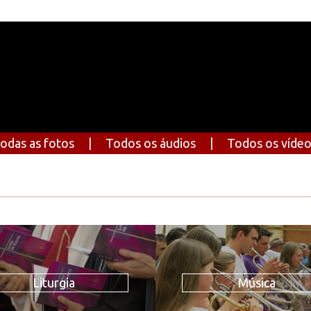
odas as fotos
|
Todos os áudios
|
Todos os víde
Liturgia
Música