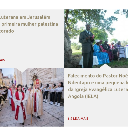
 Luterana em Jerusalém
 primeira mulher palestina
torado
MAIS
Falecimento do Pastor Noé
Ndeutapo e uma pequena hi
da Igreja Evangélica Luter
Angola (IELA)
(+) LEIA MAIS