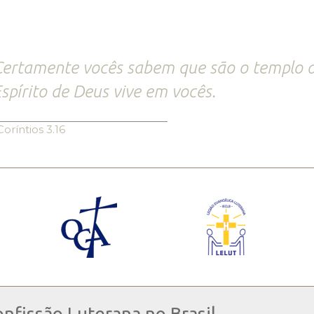
ertamente vocês sabem que são o templo d
spírito de Deus vive em vocês.
Coríntios 3.16
onfissão Luterana no Brasil