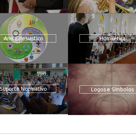
Ano Eclesiástico
Homilética
Suporte Normativo
Logos e Símbolos