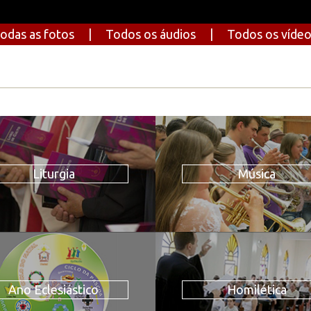
odas as fotos
|
Todos os áudios
|
Todos os víde
Liturgia
Música
Ano Eclesiástico
Homilética