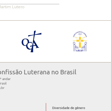
artim Lutero
onfissão Luterana no Brasil
4º andar
rasil
g.br
Diversidade de gênero