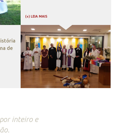
(+) LEIA MAIS
stória
ana de
por inteiro e
ão.