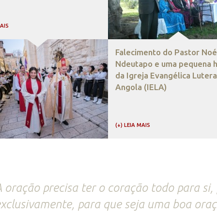
MAIS
Falecimento do Pastor Noé
Ndeutapo e uma pequena hi
da Igreja Evangélica Luter
Angola (IELA)
(+) LEIA MAIS
 oração precisa ter o coração todo para si, 
xclusivamente, para que seja uma boa oraç