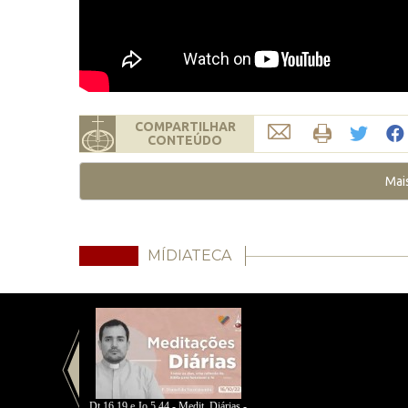
COMPARTILHAR
CONTEÚDO
Mai
MÍDIATECA
Dt 16.19 e Jo 5.44 - Medit. Diárias -