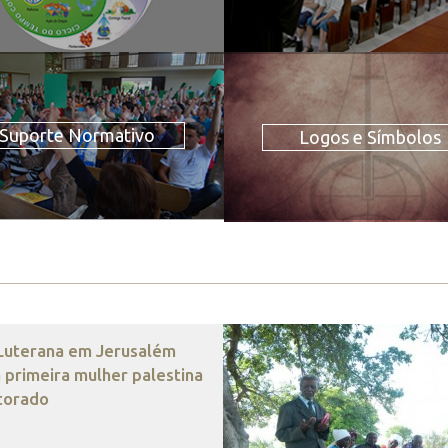
Suporte Normativo
Logos e Símbolos
 Luterana em Jerusalém
 primeira mulher palestina
torado