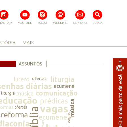
STAGRAM
YOUTUBE
ISSUU
WEBMAIL
CONTATO
BUSCA
STÓRIA
MAIS
ASSUNTOS
liturgia
lutero
ofertas
senhas diárias
ecumene
comunicação
música
liturgia
educação
prédicas
música
vagas
normas
ofertas
bíblia
reforma
vagas
ecumene
diaconia