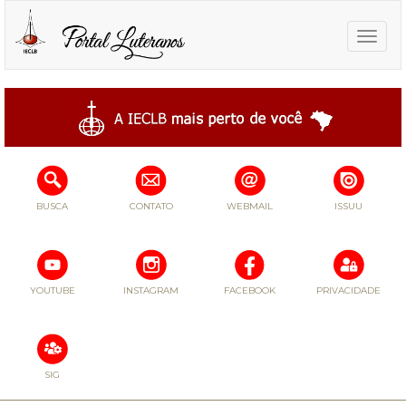
Toggle
naviga
BUSCA
CONTATO
WEBMAIL
ISSUU
YOUTUBE
INSTAGRAM
FACEBOOK
PRIVACIDADE
SIG