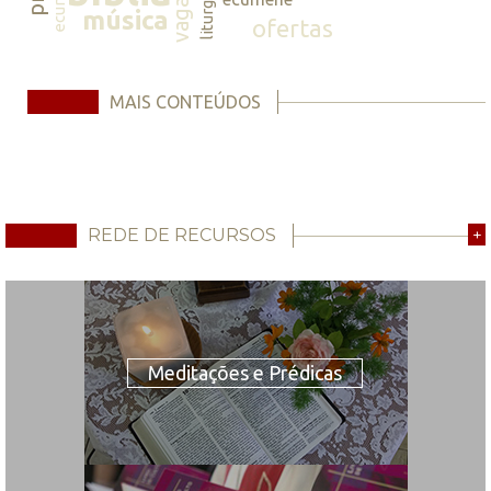
vagas
liturgia
música
ofertas
MAIS CONTEÚDOS
REDE DE RECURSOS
+
Meditações e Prédicas