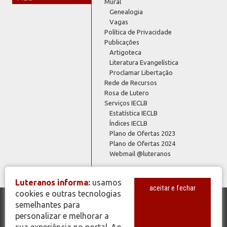
Mural
Genealogia
Vagas
Política de Privacidade
Publicações
Artigoteca
Literatura Evangelística
Proclamar Libertação
Rede de Recursos
Rosa de Lutero
Serviços IECLB
Estatística IECLB
Índices IECLB
Plano de Ofertas 2023
Plano de Ofertas 2024
Webmail @luteranos
Luteranos informa:
usamos
aceitar e fechar
cookies e outras tecnologias
semelhantes para
© Copyright 2026 - Todos os Direitos Reservados - IECLB - Igreja
personalizar e melhorar a
Evangélica de Confissão Luterana no Brasil - Portal Luteranos -