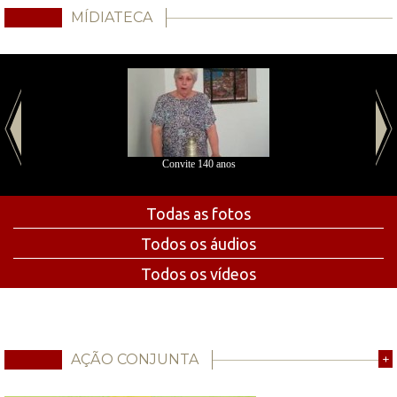
MÍDIATECA
Convite 140 anos
Todas as fotos
Todos os áudios
Todos os vídeos
AÇÃO CONJUNTA
+