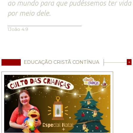
ao mundo para que pudéssemos ter vida
por meio dele.
1João 4.9
EDUCAÇÃO CRISTÃ CONTÍNUA
+