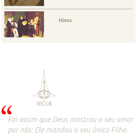
Hinos
Foi assim que Deus mostrou o seu amor
por nós: Ele mandou o seu único Filho