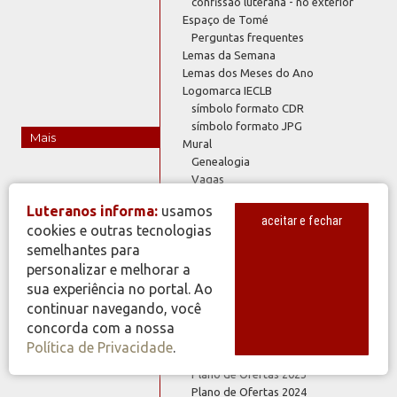
confissão luterana - no exterior
Espaço de Tomé
Perguntas frequentes
Lemas da Semana
Lemas dos Meses do Ano
Logomarca IECLB
símbolo formato CDR
símbolo formato JPG
Mais
Mural
Genealogia
Vagas
Política de Privacidade
Luteranos informa:
usamos
Publicações
aceitar e fechar
cookies e outras tecnologias
Artigoteca
semelhantes para
Literatura Evangelística
Proclamar Libertação
personalizar e melhorar a
Rede de Recursos
sua experiência no portal. Ao
Rosa de Lutero
continuar navegando, você
Serviços IECLB
concorda com a nossa
Estatística IECLB
Política de Privacidade
.
Índices IECLB
Plano de Ofertas 2023
Plano de Ofertas 2024