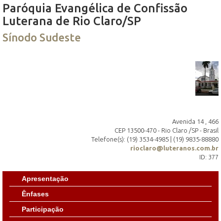
Paróquia Evangélica de Confissão
Luterana de Rio Claro/SP
Sínodo Sudeste
Avenida 14 , 466
CEP 13500-470 - Rio Claro /SP - Brasil
Telefone(s): (19) 3534-4985 | (19) 9835-88880
rioclaro@luteranos.com.br
ID: 377
Apresentação
Ênfases
Participação