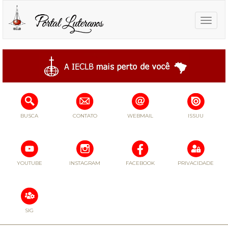
Toggle
naviga
BUSCA
CONTATO
WEBMAIL
ISSUU
YOUTUBE
INSTAGRAM
FACEBOOK
PRIVACIDADE
SIG