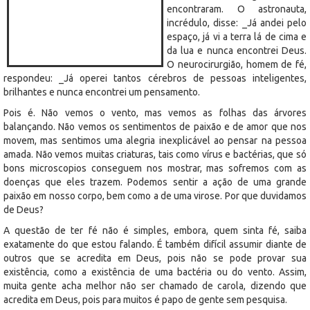
encontraram. O astronauta,
incrédulo, disse: _Já andei pelo
espaço, já vi a terra lá de cima e
da lua e nunca encontrei Deus.
O neurocirurgião, homem de fé,
respondeu: _Já operei tantos cérebros de pessoas inteligentes,
brilhantes e nunca encontrei um pensamento.
Pois é. Não vemos o vento, mas vemos as folhas das árvores
balançando. Não vemos os sentimentos de paixão e de amor que nos
movem, mas sentimos uma alegria inexplicável ao pensar na pessoa
amada. Não vemos muitas criaturas, tais como vírus e bactérias, que só
bons microscopios conseguem nos mostrar, mas sofremos com as
doenças que eles trazem. Podemos sentir a ação de uma grande
paixão em nosso corpo, bem como a de uma virose. Por que duvidamos
de Deus?
A questão de ter fé não é simples, embora, quem sinta fé, saiba
exatamente do que estou falando. É também difícil assumir diante de
outros que se acredita em Deus, pois não se pode provar sua
existência, como a existência de uma bactéria ou do vento. Assim,
muita gente acha melhor não ser chamado de carola, dizendo que
acredita em Deus, pois para muitos é papo de gente sem pesquisa.