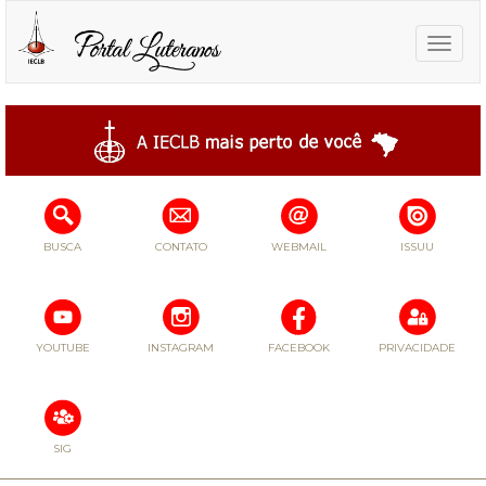
Toggle
naviga
BUSCA
CONTATO
WEBMAIL
ISSUU
YOUTUBE
INSTAGRAM
FACEBOOK
PRIVACIDADE
SIG