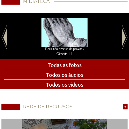
MÍDIATECA
Deus não precisa de provas -
Gênesis 1.1
Todas as fotos
Todos os áudios
Todos os vídeos
REDE DE RECURSOS
+