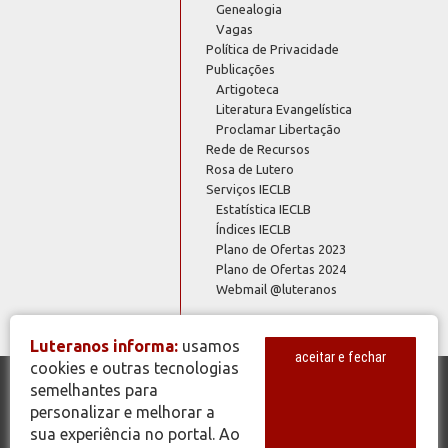
Genealogia
Vagas
Política de Privacidade
Publicações
Artigoteca
Literatura Evangelística
Proclamar Libertação
Rede de Recursos
Rosa de Lutero
Serviços IECLB
Estatística IECLB
Índices IECLB
Plano de Ofertas 2023
Plano de Ofertas 2024
Webmail @luteranos
Luteranos informa:
usamos
aceitar e fechar
cookies e outras tecnologias
semelhantes para
© Copyright 2026 - Todos os Direitos Reservados - IECLB - Igreja
personalizar e melhorar a
Evangélica de Confissão Luterana no Brasil - Portal Luteranos -
sua experiência no portal. Ao
www.luteranos.com.br