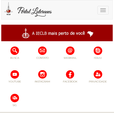
Toggle
naviga
BUSCA
CONTATO
WEBMAIL
ISSUU
YOUTUBE
INSTAGRAM
FACEBOOK
PRIVACIDADE
SIG