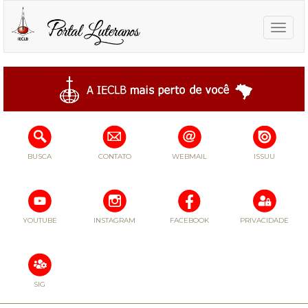
Toggle
naviga
BUSCA
CONTATO
WEBMAIL
ISSUU
YOUTUBE
INSTAGRAM
FACEBOOK
PRIVACIDADE
SIG