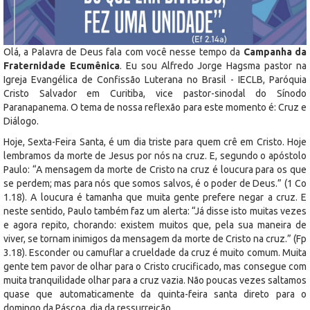
Olá, a Palavra de Deus fala com você nesse tempo da
Campanha da
Fraternidade Ecumênica
. Eu sou Alfredo Jorge Hagsma pastor na
Igreja Evangélica de Confissão Luterana no Brasil - IECLB, Paróquia
Cristo Salvador em Curitiba, vice pastor-sinodal do Sínodo
Paranapanema. O tema de nossa reflexão para este momento é: Cruz e
Diálogo.
Hoje, Sexta-Feira Santa, é um dia triste para quem crê em Cristo. Hoje
lembramos da morte de Jesus por nós na cruz. E, segundo o apóstolo
Paulo: “A mensagem da morte de Cristo na cruz é loucura para os que
se perdem; mas para nós que somos salvos, é o poder de Deus.” (1 Co
1.18). A loucura é tamanha que muita gente prefere negar a cruz. E
neste sentido, Paulo também faz um alerta: “Já disse isto muitas vezes
e agora repito, chorando: existem muitos que, pela sua maneira de
viver, se tornam inimigos da mensagem da morte de Cristo na cruz.” (Fp
3.18). Esconder ou camuflar a crueldade da cruz é muito comum. Muita
gente tem pavor de olhar para o Cristo crucificado, mas consegue com
muita tranquilidade olhar para a cruz vazia. Não poucas vezes saltamos
quase que automaticamente da quinta-feira santa direto para o
domingo da Páscoa, dia da ressurreição.