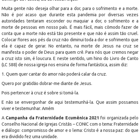
Muita gente não deseja olhar para a dor, para o sofrimento e a morte.
Não é por acaso que durante esta pandemia por diversas vezes
autoridades tentaram esconder ou maquiar a dor, o sofrimento e a
morte de pessoas em nosso país. É mais fácil, mais cômodo fazer de
conta que a morte não está tão presente e que não é assim tão cruel.
Colocar flores aos pés da cruz não diminui toda a dor e sofrimento que
ela é capaz de gerar. No entanto, na morte de Jesus na cruz se
manifesta o poder de Deus para quem crê. Para nós que cremos negar
a cruz isto sim, é loucura. E neste sentido, um hino do Livro de Canto
(LC 588) de nossa igreja nos ensina de forma fantástica, assim diz:
1. Quem quer cantar do amor não poderá calar da cruz.
Quero por gratidão dobrar-me diante de Jesus.
Pois pertencer à cruz é sobre si tomá-la.
E não se envergonhar de aqui testemunhá-la. Que assim possamos
viver e testemunhar. Amém
A
Campanha da Fraternidade Ecumênica 2021
foi organizada pelo
Conselho Nacional de Igrejas Cristãs – CONIC com o tema: Fraternidade
e diálogo: compromisso de amor e o lema: Cristo é a nossa paz: do que
era dividido fez uma unidade.