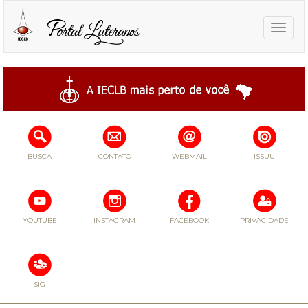
Toggle
naviga
BUSCA
CONTATO
WEBMAIL
ISSUU
YOUTUBE
INSTAGRAM
FACEBOOK
PRIVACIDADE
SIG