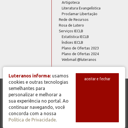
Artigoteca
Literatura Evangelística
Proclamar Libertação
Rede de Recursos
Rosa de Lutero
Serviços IECLB
Estatística IECLB
Índices IECLB
Plano de Ofertas 2023
Plano de Ofertas 2024
Webmail @luteranos
Luteranos informa:
usamos
aceitar e fechar
cookies e outras tecnologias
semelhantes para
© Copyright 2026 - Todos os Direitos Reservados - IECLB - Igreja
personalizar e melhorar a
Evangélica de Confissão Luterana no Brasil - Portal Luteranos -
sua experiência no portal. Ao
www.luteranos.com.br
continuar navegando, você
concorda com a nossa
Política de Privacidade
.