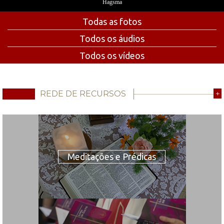
Hagsma
Todas as fotos
Todos os áudios
Todos os vídeos
REDE DE RECURSOS
+
Meditações e Prédicas