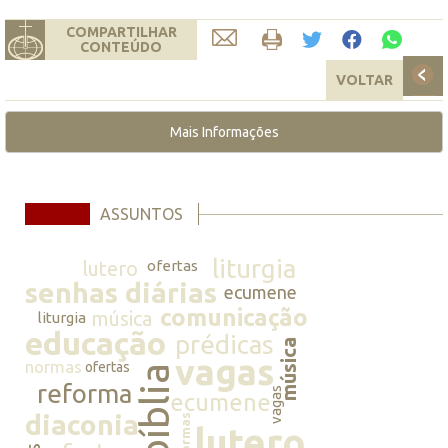
COMPARTILHAR
CONTEÚDO
VOLTAR
Mais Informações
ASSUNTOS
liturgia
lutero
ofertas
senhas diárias
ecumene
comunicação
música
liturgia
educação
prédicas
música
vagas
normas
ofertas
bíblia
reforma
vagas
ecumene
diaconia
normas
lutero