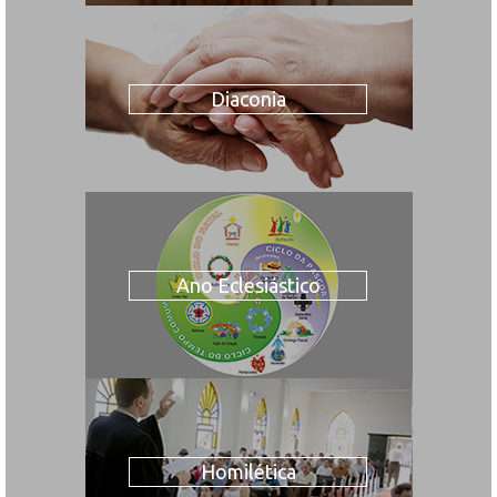
Diaconia
Ano Eclesiástico
Homilética