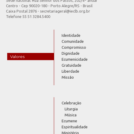
Sede nacional: Rua Senhor dos Passos, 202/4º andar
Centro - Cep 90020-180 - Porto Alegre/RS - Brasil
Caixa Postal 2876 - secretariageral@ieclb.org.br
Telefone 55 51 3284.5400
Identidade
Comunidade
Compromisso
Dignidade
Valores
Ecumenicidade
Gratuidade
Liberdade
Missão
Celebração
Liturgia
Música
Ecumene
Espiritualidade
Ministério