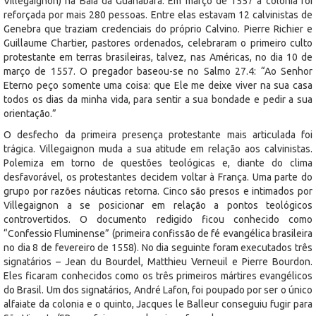
Villegaignon) na Baía da Guanabara. Em março de 1557 a colonia foi
reforçada por mais 280 pessoas. Entre elas estavam 12 calvinistas de
Genebra que traziam credenciais do próprio Calvino. Pierre Richier e
Guillaume Chartier, pastores ordenados, celebraram o primeiro culto
protestante em terras brasileiras, talvez, nas Américas, no dia 10 de
março de 1557. O pregador baseou-se no Salmo 27.4: “Ao Senhor
Eterno peço somente uma coisa: que Ele me deixe viver na sua casa
todos os dias da minha vida, para sentir a sua bondade e pedir a sua
orientação.”
O desfecho da primeira presença protestante mais articulada foi
trágica. Villegaignon muda a sua atitude em relação aos calvinistas.
Polemiza em torno de questões teológicas e, diante do clima
desfavorável, os protestantes decidem voltar à França. Uma parte do
grupo por razões náuticas retorna. Cinco são presos e intimados por
Villegaignon a se posicionar em relação a pontos teológicos
controvertidos. O documento redigido ficou conhecido como
“Confessio Fluminense” (primeira confissão de fé evangélica brasileira
no dia 8 de fevereiro de 1558). No dia seguinte foram executados três
signatários – Jean du Bourdel, Matthieu Verneuil e Pierre Bourdon.
Eles ficaram conhecidos como os três primeiros mártires evangélicos
do Brasil. Um dos signatários, André Lafon, foi poupado por ser o único
alfaiate da colonia e o quinto, Jacques le Balleur conseguiu fugir para