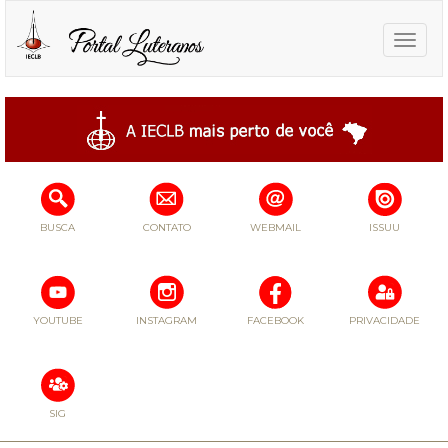
Toggle
naviga
BUSCA
CONTATO
WEBMAIL
ISSUU
YOUTUBE
INSTAGRAM
FACEBOOK
PRIVACIDADE
SIG