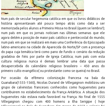
Num país de secular hegemonia católica em que os livros didáticos de
história apresentavam até pouco tempo atrás como data a ser
memorizada pelos alunos a Primeira Missa no Brasil (quem se lembra?);
num país em que os jornais noticiam nas últimas semanas que ele
agora detém a posição de maior país católico e pentecostal do mundo;
num país em que se realizará em maio uma Conferência do Episcopado
latino-americano na cidade de Aparecida do Norte/SP com a presença
do papa cuja temática terá como pano de fundo o cenário da redução
gradativa de fiéis por parte de Igreja Católica; num país com esta
cultura religiosa nunca é demais lembrar uma data que passa
desapercebida do calendário religioso brasileiro – 450 anos do
primeiro culto evangélico( ou protestante como se queira) no Brasil.
Por ocasião da efêmera colonização francesa na baía da
Guanabara(1555-1560), Nicolas Durand de Villegaignon mobilizou um
grupo de calvinistas franceses conhecidos como huguenotes para
contribuirem no estabelecimento da França Antártica. A situação dos
huguenotes não estava nada favorável na França. No final de 1555
Villegaignon chegou com 400 homens a Ilha Serigipe ( hoje