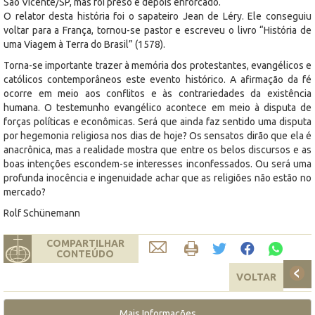
São Vicente/SP, mas foi preso e depois enforcado.
O relator desta história foi o sapateiro Jean de Léry. Ele conseguiu
voltar para a França, tornou-se pastor e escreveu o livro “História de
uma Viagem à Terra do Brasil” (1578).
Torna-se importante trazer à memória dos protestantes, evangélicos e
católicos contemporâneos este evento histórico. A afirmação da fé
ocorre em meio aos conflitos e às contrariedades da existência
humana. O testemunho evangélico acontece em meio à disputa de
forças políticas e econômicas. Será que ainda faz sentido uma disputa
por hegemonia religiosa nos dias de hoje? Os sensatos dirão que ela é
anacrônica, mas a realidade mostra que entre os belos discursos e as
boas intenções escondem-se interesses inconfessados. Ou será uma
profunda inocência e ingenuidade achar que as religiões não estão no
mercado?
Rolf Schünemann
COMPARTILHAR
CONTEÚDO
VOLTAR
Mais Informações