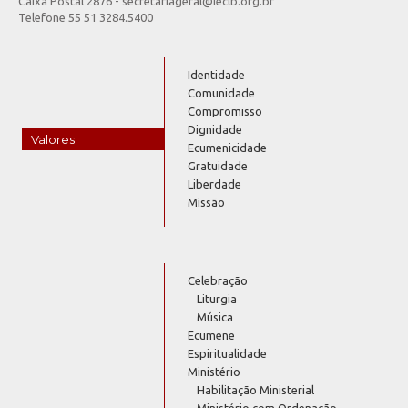
Caixa Postal 2876 - secretariageral@ieclb.org.br
Telefone 55 51 3284.5400
Identidade
Comunidade
Compromisso
Dignidade
Valores
Ecumenicidade
Gratuidade
Liberdade
Missão
Celebração
Liturgia
Música
Ecumene
Espiritualidade
Ministério
Habilitação Ministerial
Ministério com Ordenação