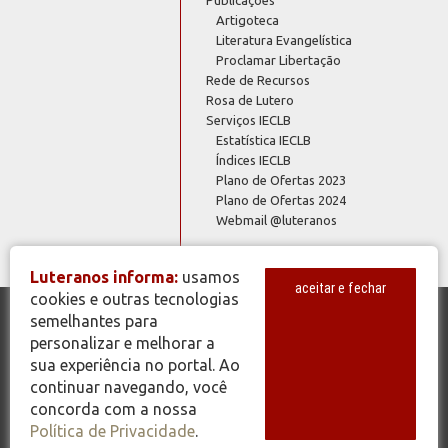
Artigoteca
Literatura Evangelística
Proclamar Libertação
Rede de Recursos
Rosa de Lutero
Serviços IECLB
Estatística IECLB
Índices IECLB
Plano de Ofertas 2023
Plano de Ofertas 2024
Webmail @luteranos
Luteranos informa:
usamos
aceitar e fechar
cookies e outras tecnologias
semelhantes para
© Copyright 2026 - Todos os Direitos Reservados - IECLB - Igreja
personalizar e melhorar a
Evangélica de Confissão Luterana no Brasil - Portal Luteranos -
sua experiência no portal. Ao
www.luteranos.com.br
continuar navegando, você
concorda com a nossa
Política de Privacidade
.