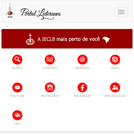
Toggle
naviga
BUSCA
CONTATO
WEBMAIL
ISSUU
YOUTUBE
INSTAGRAM
FACEBOOK
PRIVACIDADE
SIG