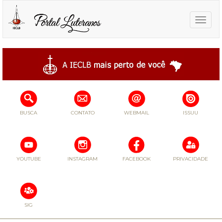
Toggle
naviga
BUSCA
CONTATO
WEBMAIL
ISSUU
YOUTUBE
INSTAGRAM
FACEBOOK
PRIVACIDADE
SIG