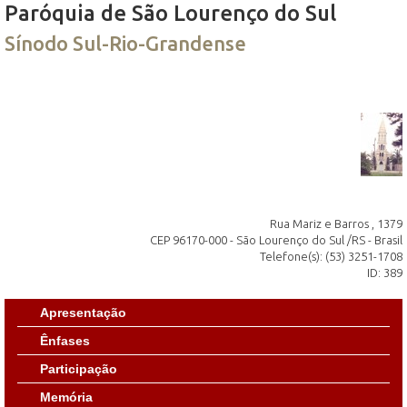
Paróquia de São Lourenço do Sul
Sínodo Sul-Rio-Grandense
Rua Mariz e Barros , 1379
CEP 96170-000 - São Lourenço do Sul /RS - Brasil
Telefone(s): (53) 3251-1708
ID: 389
Apresentação
Ênfases
Participação
Memória