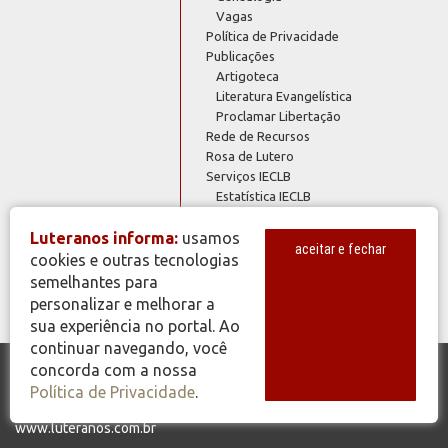
Vagas
Política de Privacidade
Publicações
Artigoteca
Literatura Evangelística
Proclamar Libertação
Rede de Recursos
Rosa de Lutero
Serviços IECLB
Estatística IECLB
Índices IECLB
Plano de Ofertas 2023
Luteranos informa:
usamos
aceitar e fechar
Plano de Ofertas 2024
cookies e outras tecnologias
Webmail @luteranos
semelhantes para
personalizar e melhorar a
sua experiência no portal. Ao
continuar navegando, você
concorda com a nossa
© Copyright 2026 - Todos os Direitos Reservados - IECLB - Igreja
Política de Privacidade
.
Evangélica de Confissão Luterana no Brasil - Portal Luteranos -
www.luteranos.com.br