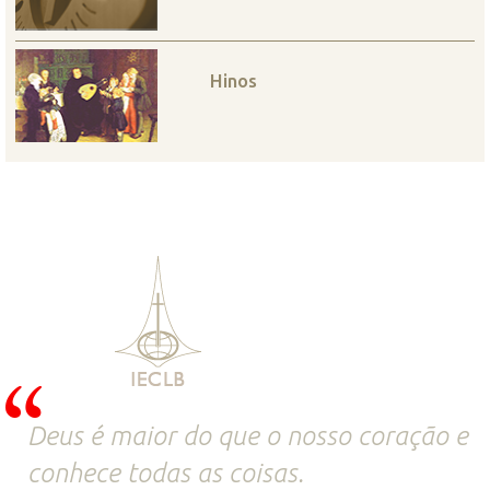
Hinos
Deus é maior do que o nosso coração e
conhece todas as coisas.