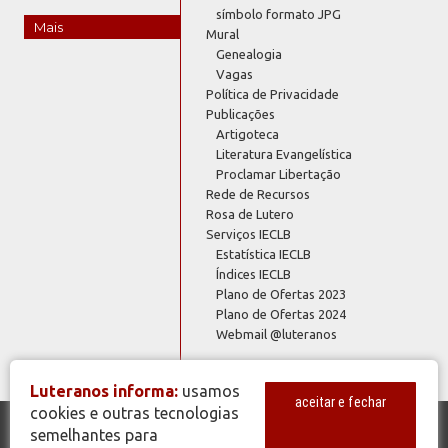
símbolo formato JPG
Mais
Mural
Genealogia
Vagas
Política de Privacidade
Publicações
Artigoteca
Literatura Evangelística
Proclamar Libertação
Rede de Recursos
Rosa de Lutero
Serviços IECLB
Estatística IECLB
Índices IECLB
Plano de Ofertas 2023
Plano de Ofertas 2024
Webmail @luteranos
Luteranos informa:
usamos
aceitar e fechar
cookies e outras tecnologias
semelhantes para
© Copyright 2026 - Todos os Direitos Reservados - IECLB - Igreja