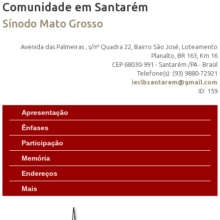
Comunidade em Santarém
Sínodo Mato Grosso
Avenida das Palmeiras , s/nº Quadra 22, Bairro São José, Loteamento
Planalto, BR 163, Km 16
CEP 68030-991 - Santarém /PA - Brasil
Telefone(s): (93) 9880-72921
ieclbsantarem@gmail.com
ID: 159
Apresentação
Ênfases
Participação
Memória
Endereços
Mais