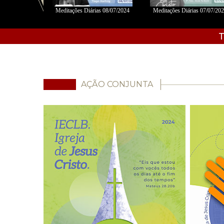
06/2024 - Fábio
Meditações Diárias 08/07/2024
Meditações Diárias 07/07/20
s
T
AÇÃO CONJUNTA