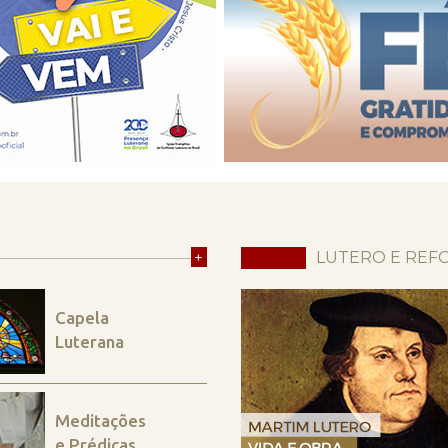
+
LUTERO E REF
Capela
Luterana
Meditações
e Prédicas