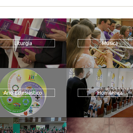
Liturgia
Música
Ano Eclesiástico
Homilética