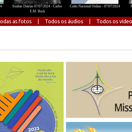
24
Senhas Diárias 07/07/2024 - Carlos
Culto Nacional Online - 07/07/2024
M
E.M. Bock
odas as fotos
|
Todos os áudios
|
Todos os víde