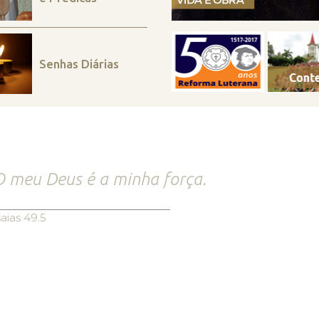
Senhas Diárias
 meu Deus é a minha força.
saias 49.5