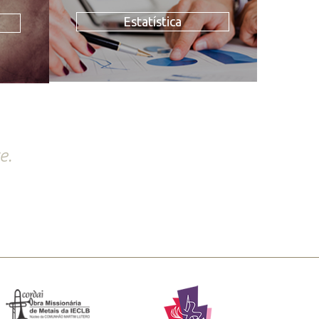
Estatística
e.