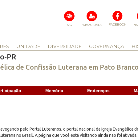
FACEBOOK
SIG
PRIVACIDADE
IN
RES
UNIDADE
DIVERSIDADE
GOVERNANÇA
HI
ho-PR
élica de Confissão Luterana em Pato Branc
rticipação
Memória
Endereços
M
avegando pelo Portal Luteranos, o portal nacional da Igreja Evangélica d
uterana no Brasil. A página que você está visitando ainda não foi ativada.