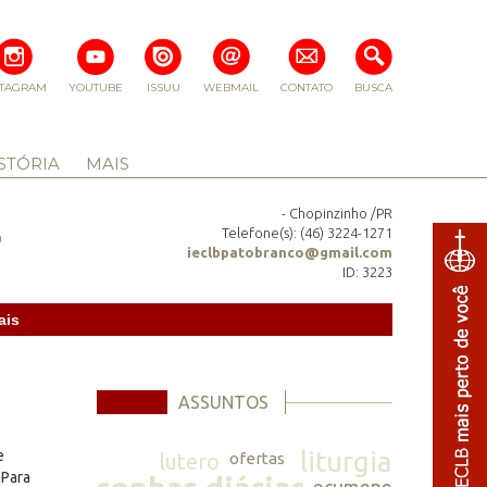
STAGRAM
YOUTUBE
ISSUU
WEBMAIL
CONTATO
BUSCA
STÓRIA
MAIS
- Chopinzinho /PR
o
Telefone(s): (46) 3224-1271
ieclbpatobranco@gmail.com
ID: 3223
ais
ASSUNTOS
liturgia
e
lutero
ofertas
 Para