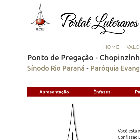
HOME
VALO
Ponto de Pregação - Chopinzin
Sínodo Rio Paraná
-
Paróquia Evang
Apresentação
Ênfases
Pa
Você está n
Confissão L