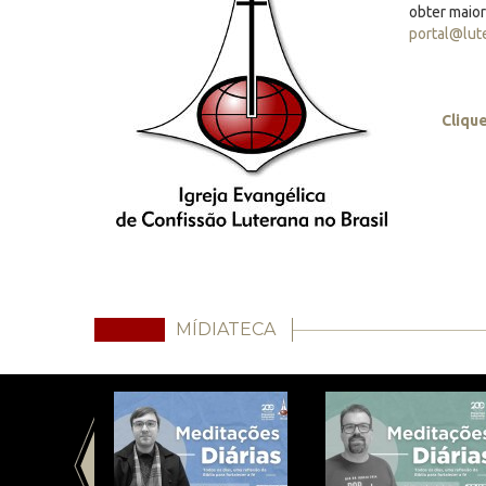
obter maio
portal@lut
Cliqu
MÍDIATECA