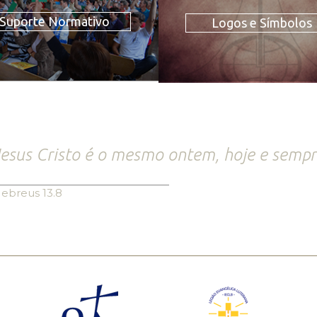
Suporte Normativo
Logos e Símbolos
esus Cristo é o mesmo ontem, hoje e sempr
ebreus 13.8