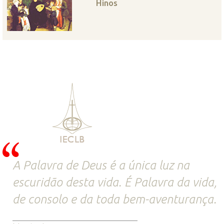
Hinos
A Palavra de Deus é a única luz na
escuridão desta vida. É Palavra da vida,
de consolo e da toda bem-aventurança.