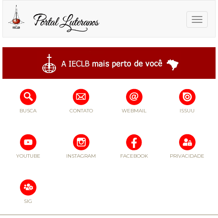
Toggle
naviga
BUSCA
CONTATO
WEBMAIL
ISSUU
YOUTUBE
INSTAGRAM
FACEBOOK
PRIVACIDADE
SIG