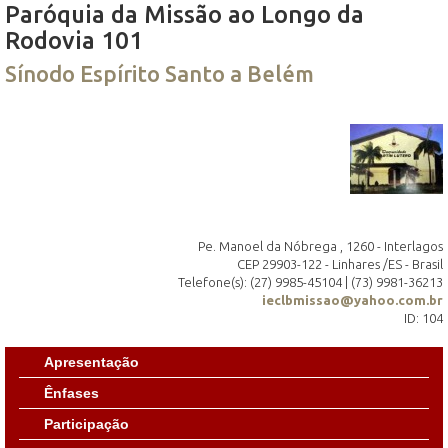
Paróquia da Missão ao Longo da
Rodovia 101
Sínodo Espírito Santo a Belém
Pe. Manoel da Nóbrega , 1260 - Interlagos
CEP 29903-122 - Linhares /ES - Brasil
Telefone(s): (27) 9985-45104 | (73) 9981-36213
ieclbmissao@yahoo.com.br
ID: 104
Apresentação
Ênfases
Participação