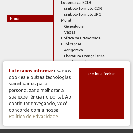
Logomarca IECLB
símbolo formato CDR
símbolo formato JPG
Mais
Mural
Genealogia
Vagas
Política de Privacidade
Publicações
Artigoteca
Literatura Evangelística
Proclamar Libertação
Rede de Recursos
Luteranos informa:
usamos
Rosa de Lutero
aceitar e fechar
cookies e outras tecnologias
Serviços IECLB
semelhantes para
Estatística IECLB
personalizar e melhorar a
Índices IECLB
sua experiência no portal. Ao
Plano de Ofertas 2023
continuar navegando, você
Plano de Ofertas 2024
Webmail @luteranos
concorda com a nossa
Política de Privacidade
.