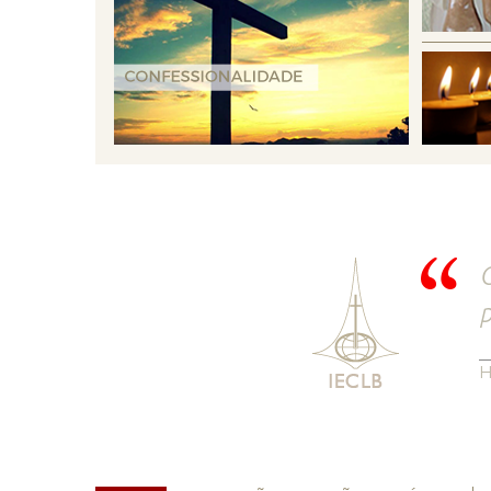
O
p
H