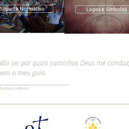
Suporte Normativo
Logos e Símbolos
ão sei por quais caminhos Deus me conduz
em o meu guia.
artim Lutero