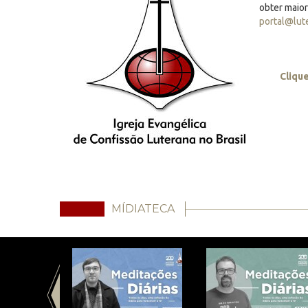
obter maio
portal@lut
Cliqu
MÍDIATECA