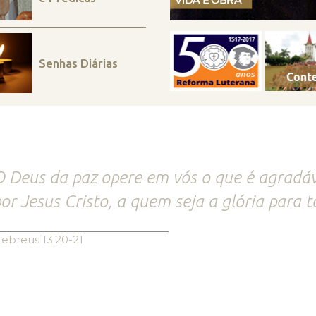
Senhas Diárias
 Deus da paz opere em vós o que é agradáve
or Jesus Cristo, a quem seja a glória para 
ebreus 13.20-21