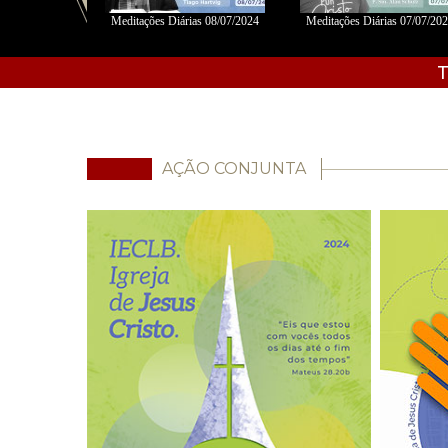
06/2024 - Fábio
Meditações Diárias 08/07/2024
Meditações Diárias 07/07/20
s
T
AÇÃO CONJUNTA