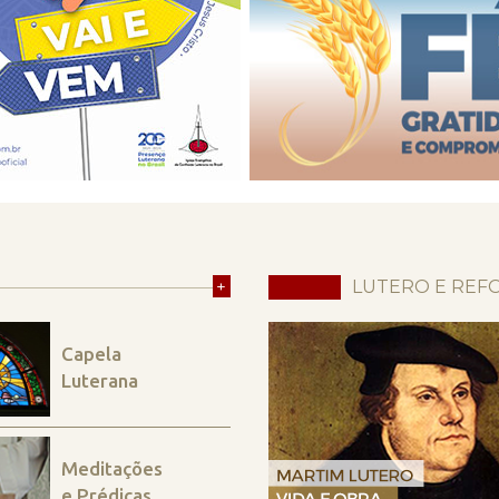
+
LUTERO E REF
Capela
Luterana
Meditações
e Prédicas