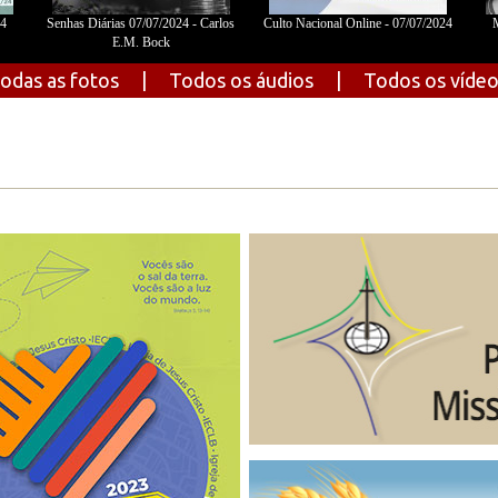
24
Senhas Diárias 07/07/2024 - Carlos
Culto Nacional Online - 07/07/2024
M
E.M. Bock
odas as fotos
|
Todos os áudios
|
Todos os víde