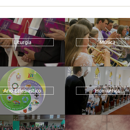
Liturgia
Música
Ano Eclesiástico
Homilética