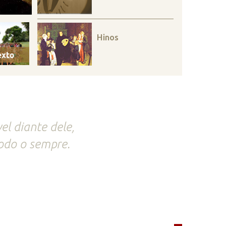
Hinos
l diante dele,
todo o sempre.