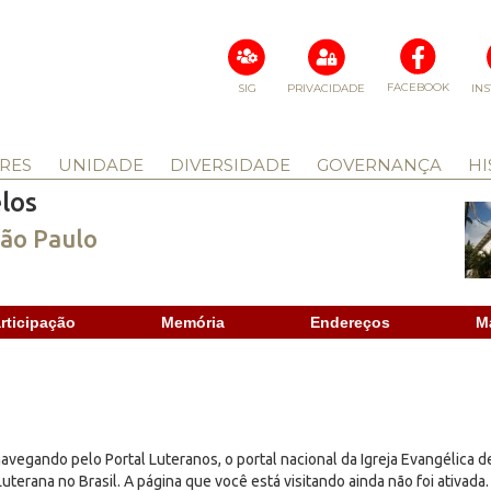
FACEBOOK
SIG
PRIVACIDADE
IN
RES
UNIDADE
DIVERSIDADE
GOVERNANÇA
HI
los
São Paulo
rticipação
Memória
Endereços
M
avegando pelo Portal Luteranos, o portal nacional da Igreja Evangélica d
uterana no Brasil. A página que você está visitando ainda não foi ativada.