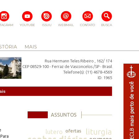
STAGRAM
YOUTUBE
ISSUU
WEBMAIL
CONTATO
BUSCA
STÓRIA
MAIS
Rua Hermann Teles Ribeiro , 162/ 174
CEP 08529-100 - Ferraz de Vasconcelos /SP - Brasil
Telefone(s): (11) 4678-4569
ID: 1965
ais
ASSUNTOS
liturgia
e
lutero
ofertas
 Para