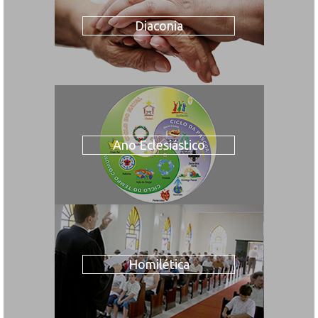
Diaconia
Ano Eclesiástico
Homilética