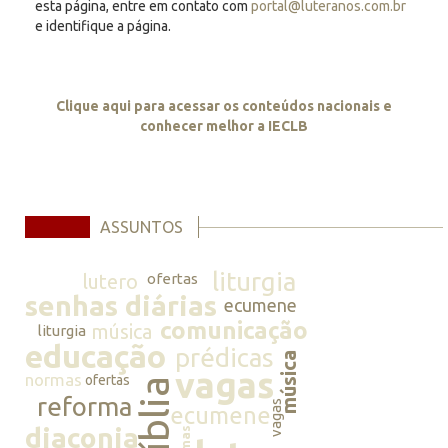
esta página, entre em contato com
portal@luteranos.com.br
e identifique a página.
Clique aqui para acessar os conteúdos nacionais e
conhecer melhor a IECLB
ASSUNTOS
liturgia
lutero
ofertas
senhas diárias
ecumene
comunicação
música
liturgia
educação
prédicas
música
vagas
normas
ofertas
bíblia
reforma
vagas
ecumene
diaconia