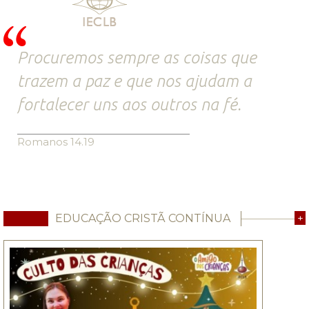
Procuremos sempre as coisas que
trazem a paz e que nos ajudam a
fortalecer uns aos outros na fé.
Romanos 14.19
EDUCAÇÃO CRISTÃ CONTÍNUA
+