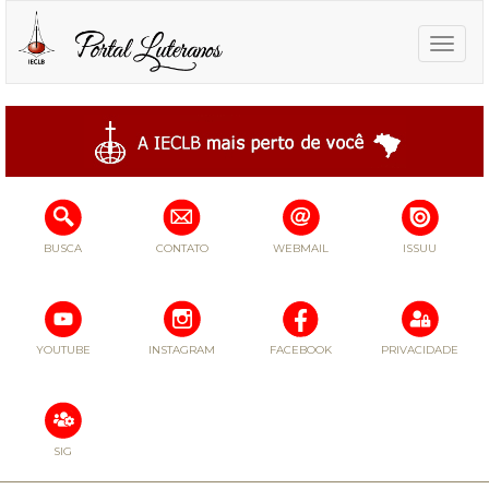
Toggle
naviga
BUSCA
CONTATO
WEBMAIL
ISSUU
YOUTUBE
INSTAGRAM
FACEBOOK
PRIVACIDADE
SIG