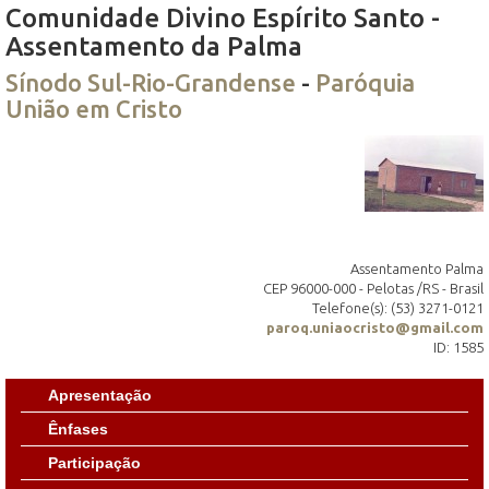
Comunidade Divino Espírito Santo -
Assentamento da Palma
Sínodo Sul-Rio-Grandense
-
Paróquia
União em Cristo
Assentamento Palma
CEP 96000-000 - Pelotas /RS - Brasil
Telefone(s): (53) 3271-0121
paroq.uniaocristo@gmail.com
ID: 1585
Apresentação
Ênfases
Participação