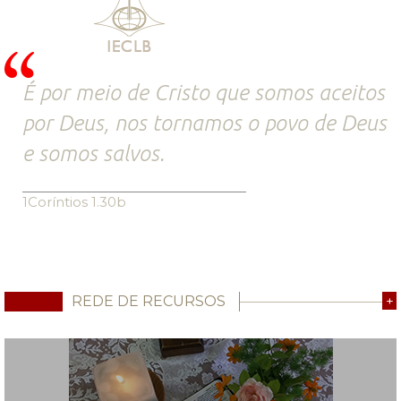
É por meio de Cristo que somos aceitos
por Deus, nos tornamos o povo de Deus
e somos salvos.
1Coríntios 1.30b
REDE DE RECURSOS
+