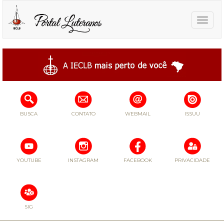
Toggle
naviga
BUSCA
CONTATO
WEBMAIL
ISSUU
YOUTUBE
INSTAGRAM
FACEBOOK
PRIVACIDADE
SIG