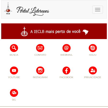
Toggle
naviga
BUSCA
CONTATO
WEBMAIL
ISSUU
YOUTUBE
INSTAGRAM
FACEBOOK
PRIVACIDADE
SIG