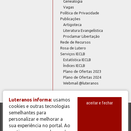
Genealogia
Vagas
Política de Privacidade
Publicações
Artigoteca
Literatura Evangelística
Proclamar Libertação
Rede de Recursos
Rosa de Lutero
Serviços IECLB
Estatística IECLB
Índices IECLB
Plano de Ofertas 2023
Plano de Ofertas 2024
Webmail @luteranos
Luteranos informa:
usamos
aceitar e fechar
cookies e outras tecnologias
semelhantes para
© Copyright 2026 - Todos os Direitos Reservados - IECLB - Igreja
personalizar e melhorar a
Evangélica de Confissão Luterana no Brasil - Portal Luteranos -
sua experiência no portal. Ao
www.luteranos.com.br