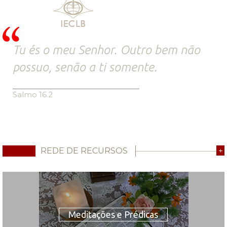
Tu és o meu Senhor. Outro bem não
possuo, senão a ti somente.
Salmo 16.2
REDE DE RECURSOS
+
Meditações e Prédicas