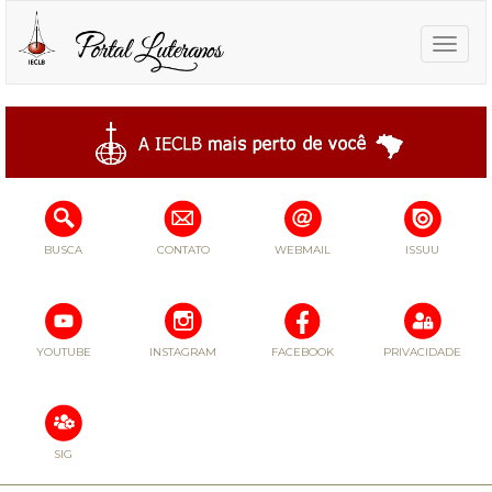
Toggle
naviga
BUSCA
CONTATO
WEBMAIL
ISSUU
YOUTUBE
INSTAGRAM
FACEBOOK
PRIVACIDADE
SIG