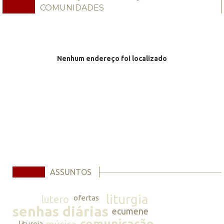
COMUNIDADES
Nenhum endereço foi localizado
ASSUNTOS
liturgia
lutero
ofertas
senhas diárias
ecumene
comunicação
liturgia