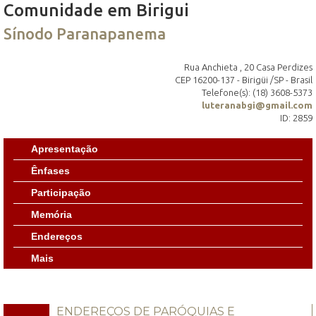
Comunidade em Birigui
Sínodo Paranapanema
Rua Anchieta , 20 Casa Perdizes
CEP 16200-137 - Birigüi /SP - Brasil
Telefone(s): (18) 3608-5373
luteranabgi@gmail.com
ID: 2859
Apresentação
Ênfases
Participação
Memória
Endereços
Mais
ENDEREÇOS DE PARÓQUIAS E