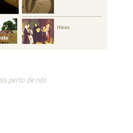
Hinos
is perto de nós