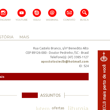
STAGRAM
YOUTUBE
ISSUU
WEBMAIL
CONTATO
BUSCA
STÓRIA
MAIS
Rua Castelo Branco, s/nº Benedito Alto
CEP 89126-000 - Doutor Pedrinho /SC - Brasil
Telefone(s): (47) 3385-1127
apostolosieclb@hotmail.com
ID: 524
ais
ASSUNTOS
liturgia
lutero
ofertas