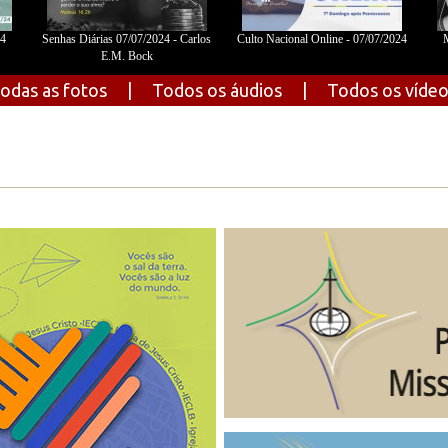
24
Senhas Diárias 07/07/2024 - Carlos
Culto Nacional Online - 07/07/2024
M
E.M. Bock
odas as fotos
|
Todos os áudios
|
Todos os víde