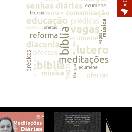
senhas diárias
ecumene
comunicação
música
liturgia
educação
prédicas
música
vagas
normas
ofertas
bíblia
reforma
vagas
ecumene
diaconia
normas
lutero
ofertas
prédicas
meditações
ecumene
bíblia
vagas
liturgia
ecumene
música
ofertas