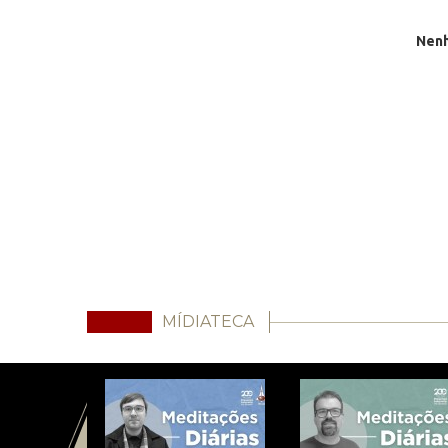
Nenh
MÍDIATECA