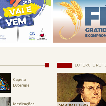
+
LUTERO E REF
Capela
Luterana
Meditações