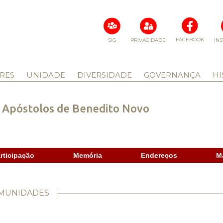
FACEBOOK
SIG
PRIVACIDADE
IN
RES
UNIDADE
DIVERSIDADE
GOVERNANÇA
HI
s Apóstolos de Benedito Novo
rticipação
Memória
Endereços
M
OMUNIDADES