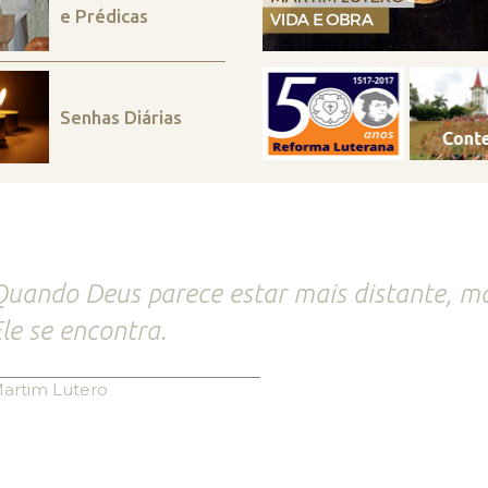
e Prédicas
Senhas Diárias
uando Deus parece estar mais distante, ma
le se encontra.
artim Lutero