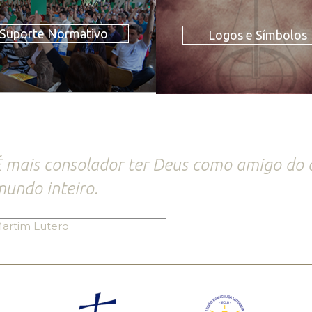
Suporte Normativo
Logos e Símbolos
 mais consolador ter Deus como amigo do 
undo inteiro.
artim Lutero