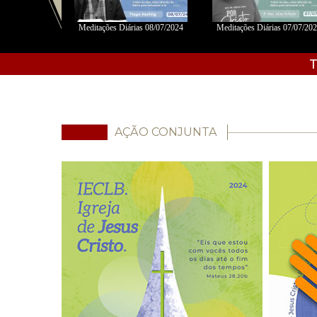
06/2024 - Fábio
Meditações Diárias 08/07/2024
Meditações Diárias 07/07/20
s
T
AÇÃO CONJUNTA