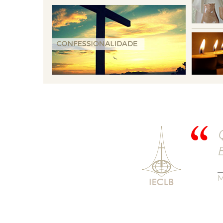
Q
E
M