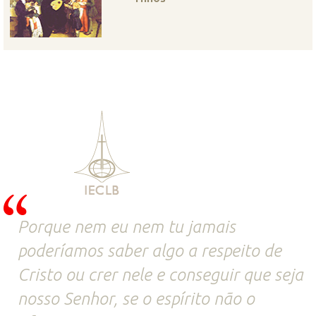
Porque nem eu nem tu jamais
poderíamos saber algo a respeito de
Cristo ou crer nele e conseguir que seja
nosso Senhor, se o espírito não o