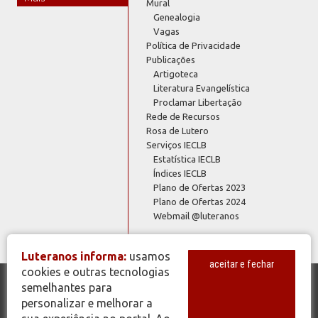
Mural
Genealogia
Vagas
Política de Privacidade
Publicações
Artigoteca
Literatura Evangelística
Proclamar Libertação
Rede de Recursos
Rosa de Lutero
Serviços IECLB
Estatística IECLB
Índices IECLB
Plano de Ofertas 2023
Plano de Ofertas 2024
Webmail @luteranos
Luteranos informa:
usamos
aceitar e fechar
cookies e outras tecnologias
semelhantes para
© Copyright 2026 - Todos os Direitos Reservados - IECLB - Igreja
personalizar e melhorar a
Evangélica de Confissão Luterana no Brasil - Portal Luteranos -