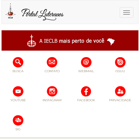
Toggle
naviga
BUSCA
CONTATO
WEBMAIL
ISSUU
YOUTUBE
INSTAGRAM
FACEBOOK
PRIVACIDADE
SIG