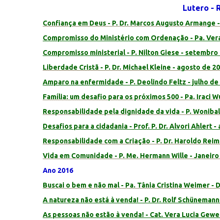
Lutero - 
Confiança em Deus - P. Dr. Marcos Augusto Armange 
Compromisso do Ministério com Ordenação - Pa. Vera
Compromisso ministerial - P. Nilton Giese - setembro
Liberdade Cristã - P. Dr. Michael Kleine - agosto de 2
Amparo na enfermidade - P. Deolindo Feltz - julho de
Família: um desafio para os próximos 500 - Pa. Iraci W
Responsabilidade pela dignidade da vida - P. Woniba
Desafios para a cidadania - Prof. P. Dr. Alvori Ahlert -
Responsabilidade com a Criação - P. Dr. Haroldo Rei
Vida em Comunidade - P. Me. Hermann Wille - Janeiro
Ano 2016
Buscai o bem e não mal - Pa. Tânia Cristina Weimer 
A natureza não está à venda! - P. Dr. Rolf Schünema
As pessoas não estão à venda! - Cat. Vera Lucia Gew