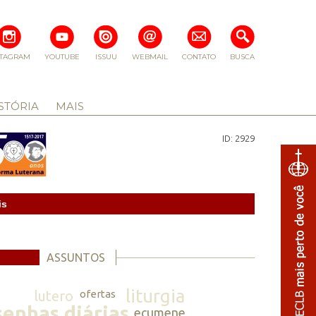
STAGRAM
YOUTUBE
ISSUU
WEBMAIL
CONTATO
BUSCA
STÓRIA
MAIS
ID: 2929
is
ASSUNTOS
liturgia
lutero
ofertas
senhas diárias
ecumene