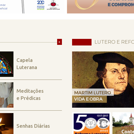
+
LUTERO E REF
Capela
Luterana
Meditações
e Prédicas
Senhas Diárias