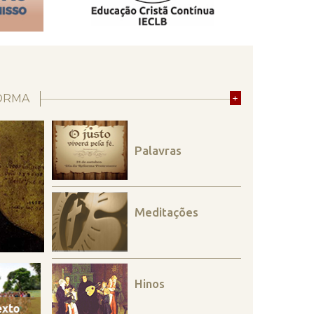
ORMA
+
Palavras
Meditações
Hinos