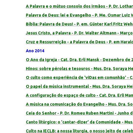
A Palavra e o mútuo consolo dos irmãos - P. Dr. Lotha
Palavra de Deus: lei e Evangelho - P. Me. Osmar Luiz 
Bíblia: Palavra de Deus! - P. em. Günter Karl Fritz We
Jesus Cristo, a Palavra - P. Dr. Walter Altmann - Març
Cruz e Ressurreição - a Palavra de Deus - P. em Haral
Ano 2014
O Ano da Igreja - Cat. Dra. Erli Mansk - Dezembro de 
Hinos: sobre pérolas e tesouros - Mus. Dra. Soraya H
O culto como experiência de 'viDas em comunhão' - Ca
O papel da música instrumental - Mus. Dra. Soraya He
A configuração do espaço de culto - Cat. Dra. Erli Ma
A música na comunicação do Evangelho - Mus. Dra. Sor
Ceia do Senhor - P. Dr. Romeu Ruben Martini - Junho 
Canto litúrgico: o 'cantar-dizer' da Comunidade - Mus
Culto na IECLB: a nossa liturgia, o nosso jeito de celeb