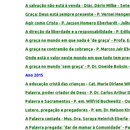
A salvação não está à venda - Diác. Dério Milke - Se
Graça: Deus está sempre presente - P. Vernei Hengen
Agir como Cristo - P. Jacson Homero Eberhardt - Julh
A direção da liberdade e a responsabilidade - P. Edil
A graça no mundo em que nada é 'de graça' - Profa. E
A graça na contramão da cobrança
- P. Marcos Jair Eb
Onde está o valor neste mundo em que tudo tem preço
A graça no mundo 'sem graça' - P. Dr. Oneide Bobsin 
Ano 2015
A educação cristã das crianças - Cat. Maria Dirlane W
Palavra, poder criador de Deus - P. Dr. Carlos Arthu
Palavra e Sacramentos - P. em. Wilfrid Buchweitz - O
Lutero, pregação e pregadores - P. em. Dr. Nelson Ki
A Palavra cantada - Mus. Dra. Soraya Heinrich Eberle
A Palavra pregada: 'dar de mamar à Comunidade' - Pa.