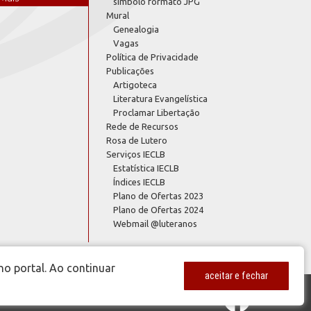
símbolo formato JPG
Mural
Genealogia
Vagas
Política de Privacidade
Publicações
Artigoteca
Literatura Evangelística
Proclamar Libertação
Rede de Recursos
Rosa de Lutero
Serviços IECLB
Estatística IECLB
Índices IECLB
Plano de Ofertas 2023
Plano de Ofertas 2024
Webmail @luteranos
no portal. Ao continuar
aceitar e fechar
www.luteranos.com.br