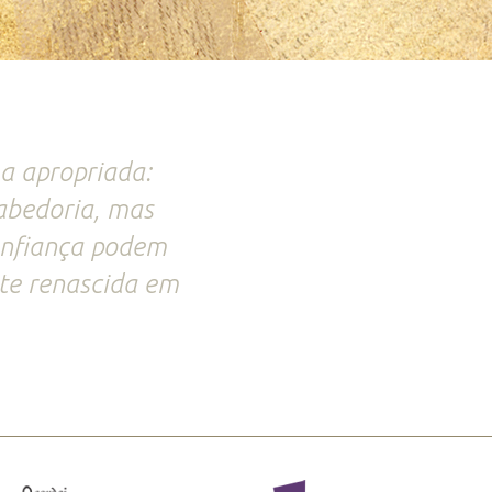
ma apropriada:
sabedoria, mas
confiança podem
nte renascida em