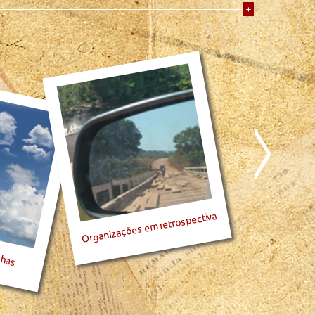
+
Organizações em retrospectiva
nhas