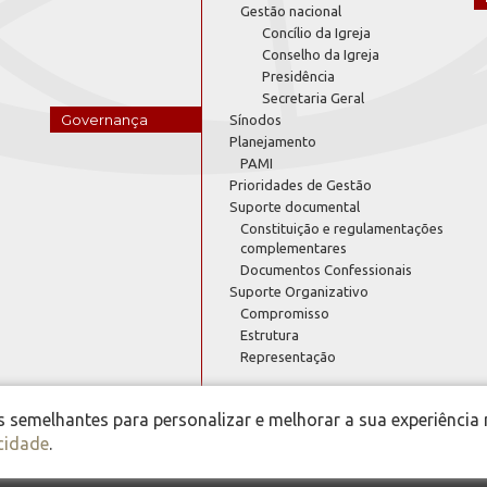
Gestão nacional
Concílio da Igreja
Conselho da Igreja
Presidência
Secretaria Geral
Governança
Sínodos
Planejamento
PAMI
Prioridades de Gestão
Suporte documental
Constituição e regulamentações
complementares
Documentos Confessionais
Suporte Organizativo
Compromisso
Estrutura
Representação
semelhantes para personalizar e melhorar a sua experiência 
acidade
.
 Igreja Evangélica de Confissão Luterana no Brasil - Portal Luteranos - 