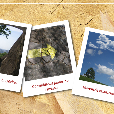
 brasileiras
Comunidades juntas no
Nuvem de testemu
caminho