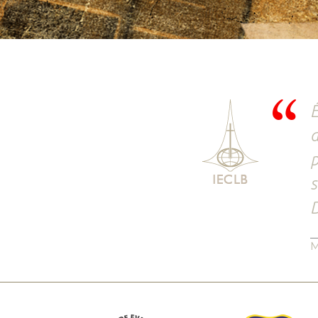
É
a
p
s
D
M