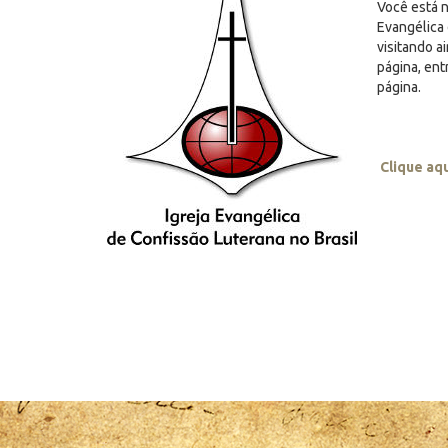
Você está n
Evangélica 
visitando a
página, en
página.
Clique aq