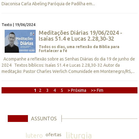
Diaconisa Carla Abeling Paróquia de Padilha em...
Texto | 19/06/2024
Meditações Diárias 19/06/2024 -
Isaías 51.4 e Lucas 2.28,30-32
Todos os dias, uma reflexão da Bíblia para
fortalecer a fé
Acompanhe a reflexão sobre as Senhas Diárias do dia 19 de junho de
2024 Textos bíblicos: Isaías 51.4 e Lucas 2.28,30-32 Autor da
meditação: Pastor Charles Werlich Comunidade em Montenegro/RS,...
1
2
3
4
5
> Próxima
>> Fim
ASSUNTOS
liturgia
lutero
ofertas