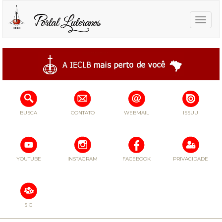
Toggle
naviga
BUSCA
CONTATO
WEBMAIL
ISSUU
YOUTUBE
INSTAGRAM
FACEBOOK
PRIVACIDADE
SIG